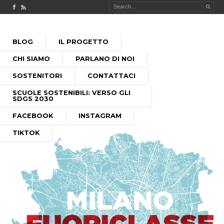
Check out our Facebook page
MILANO FUORICLASSE RSS feed
PASSA
BLOG
IL PROGETTO
AL
MENU PRINCIPALE
CONTENUTO
CHI SIAMO
PARLANO DI NOI
SOSTENITORI
CONTATTACI
SCUOLE SOSTENIBILI: VERSO GLI
SDGS 2030
FACEBOOK
INSTAGRAM
TIKTOK