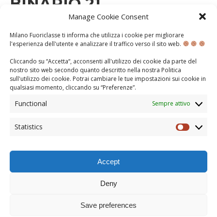
BINARIO 21
Manage Cookie Consent
MARTEDÌ 26 GENNAIO 2021
Milano Fuoriclasse ti informa che utilizza i cookie per migliorare
l'esperienza dell'utente e analizzare il traffico verso il sito web.
A.S. 2020-2021
CONOSCENZA
Cliccando su “Accetta“, acconsenti all'utilizzo dei cookie da parte del
1943, Stazione Centrale di Milano: dal binario 21
nostro sito web secondo quanto descritto nella nostra
Politica
partirono ventitré treni diretti ad Auschwitz e ad altri
sull'utilizzo dei cookie
. Potrai cambiare le tue impostazioni sui cookie in
campi di concentramento. I vagoni originariamente
qualsiasi momento, cliccando su “
Preferenze
”.
destinati al trasporto postale, vennero riempiti di
migliaia di persone perseguitate dagli occupanti
Functional
Sempre attivo
nazifascisti: ebrei, partigiani e dissidenti politici. Il
comando nazista locale, agli ordini del Capitano della
Statistics
Gestapo, definì le destinazioni …
Statisti
CONTINUA...
Accept
Deny
TORNA ALL'INZIO DELLA PAGINA
© COPYRIGHT 2013
Save preferences
MILANO FUORICLASSE È UN PROGETTO DI
POLIS FOURICLASSE
|
NOTE LEGALI E
COOKIE POLICY
|
ASSOCIAZIONE POLIS FUORICLASSE - SEDE LEGALE: VIA HAJECH 37