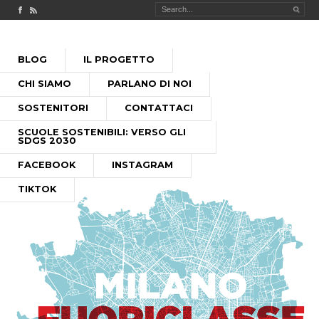
Check out our Facebook page
MILANO FUORICLASSE RSS feed
PASSA
BLOG
IL PROGETTO
AL
MENU PRINCIPALE
CONTENUTO
CHI SIAMO
PARLANO DI NOI
SOSTENITORI
CONTATTACI
SCUOLE SOSTENIBILI: VERSO GLI
SDGS 2030
FACEBOOK
INSTAGRAM
TIKTOK