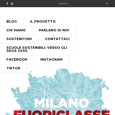
Check out our Facebook page
MILANO FUORICLASSE RSS feed
PASSA
BLOG
IL PROGETTO
AL
MENU PRINCIPALE
CONTENUTO
CHI SIAMO
PARLANO DI NOI
SOSTENITORI
CONTATTACI
SCUOLE SOSTENIBILI: VERSO GLI
SDGS 2030
FACEBOOK
INSTAGRAM
TIKTOK