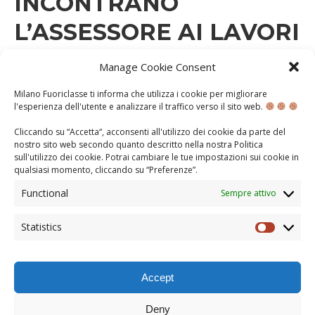
INCONTRANO
L’ASSESSORE AI LAVORI
PUBBLICI
Manage Cookie Consent
Milano Fuoriclasse ti informa che utilizza i cookie per migliorare
LUNEDÌ 4 MAGGIO 2015
l'esperienza dell'utente e analizzare il traffico verso il sito web.
DIETRO LE QUINTE
Cliccando su “Accetta“, acconsenti all'utilizzo dei cookie da parte del
nostro sito web secondo quanto descritto nella nostra
Politica
Oggi i nostri Fuoriclasse della scuola Beltrami hanno
sull'utilizzo dei cookie
. Potrai cambiare le tue impostazioni sui cookie in
incontrato l’Assessore ai lavori pubblici, Carmela Rozza,
qualsiasi momento, cliccando su “
Preferenze
”.
che li ha convocati per ringraziarli di una segnalazione
che denunciava la presenza di graffiti vandalici nella
Functional
Sempre attivo
bellissima piazza Mercanti. L’Assessore non solo ha
garantito loro un repentino intervento, ma li ha anche
Statistics
coinvolti in ulteriori attività di tutela del …
Statisti
CONTINUA...
Accept
Deny