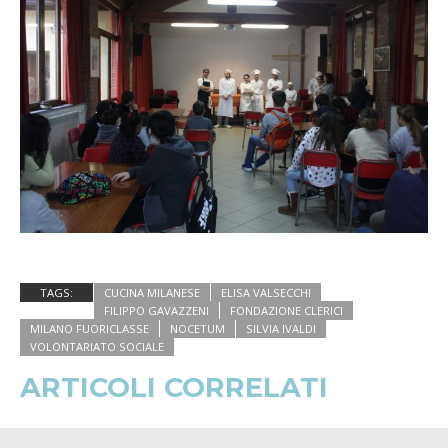
TAGS:
CUCINA MILANESE
ELISA VALSECCHI
FILIPPO GAVAZZENI
FONDAZIONE CLERICI
MILANO FUORICLASSE
NOCETUM
SILVIA IVALDI
VOLONTARIATO SOCIALE
ARTICOLI CORRELATI