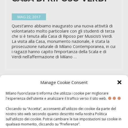
MAG 22, 2017
Quest’anno abbiamo inaugurato una nuova attività di
volontariato molto particolare con gli studenti di terza
che si è tenuta alla Casa di Riposo per Musicisti Verdi.
La visita alla Casa, monumento nazionale, è stata la
prosecuzione naturale di Milano Contemporanea, in cui
i ragazzi hanno capito l’importanza della Scala e di
Verdi nell’affermazione di Milano …
Manage Cookie Consent
MILANO
CONTEMPORANEA
Milano Fuoriclasse ti informa che utilizza i cookie per migliorare
l'esperienza dell'utente e analizzare il traffico verso il sito web.
Cliccando su “Accetta“, acconsenti all'utilizzo dei cookie da parte del
MAG 20, 2017
nostro sito web secondo quanto descritto nella nostra
Politica
sull'utilizzo dei cookie
. Potrai cambiare le tue impostazioni sui cookie in
Si sono concluse le uscite di Milano Contemporanea,
qualsiasi momento, cliccando su “
Preferenze
”.
l’ultimo dei sei itinerari dedicati alla scoperta di Milano.