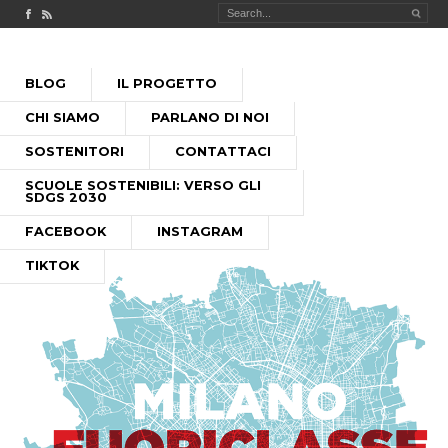
Check out our Facebook page
MILANO FUORICLASSE RSS feed
PASSA
BLOG
IL PROGETTO
AL
MENU PRINCIPALE
CONTENUTO
CHI SIAMO
PARLANO DI NOI
SOSTENITORI
CONTATTACI
SCUOLE SOSTENIBILI: VERSO GLI
SDGS 2030
FACEBOOK
INSTAGRAM
TIKTOK