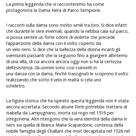
La prima leggenda che vi racconteremo ha come
protagonista la Dama Nera di Parco Sempione.
I racconti sulla dama sono molto simili tra loro. Si dice infatti
che durante le sere invernali, quando la nebbia cala sul parco,
si possa sentire un forte odore di violette che precede
l’apparizione della dama con il volto coperto da
un velo nero. Si dice che la bellezza della donna incanti gli
sventurati passanti che la seguono fino a giungere all’interno
di una villa, di cui ancora ancora oggi non si ha la certezza
dell’esistenza. Gli uomini sono così coinvolti in
una danza con la dama, finchè trasognati le scoprono il volto
realizzando che sotto il velo in realtà si cela uno
scheletro.
La figura storica che ha ispirato questa leggenda non è stata
ancora accertata. Secondo alcune fonti potrebbe trattarsi di
Isabella da Lampugnano, morta sul rogo nel 1519 per
stregoneria. Altri ritengono che la vera identità della dama in
nero sia quella di Bianca Maria Scapardone, contessa della
nobile famiglia degli Challant che morì decapitata nel 1526 nel