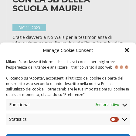
SCUOLA MAURI!
DIC 11, 2023
Grazie davvero a No Walls per la testimonianza di
integrazione e uguaglianza durante l’incontro educativo
di oggi con una delle nostre classi, la 3B della Mauri E
Manage Cookie Consent
un grazie anche alla nostra tutor Alessia di Betta per
aver accompagnato la classe. È sempre bello quando
Milano Fuoriclasse ti informa che utilizza i cookie per migliorare
due realtà come queste si incontrano!
l'esperienza dell'utente e analizzare il traffico verso il sito web.
Cliccando su “Accetta“, acconsenti all'utilizzo dei cookie da parte del
nostro sito web secondo quanto descritto nella nostra
Politica
sull'utilizzo dei cookie
. Potrai cambiare le tue impostazioni sui cookie in
BUON NATALE!
qualsiasi momento, cliccando su “
Preferenze
”.
Functional
Sempre attivo
DIC 25, 2023
Statistics
Statisti
Buon Natale da parte di tutto il direttivo Fuoriclasse!