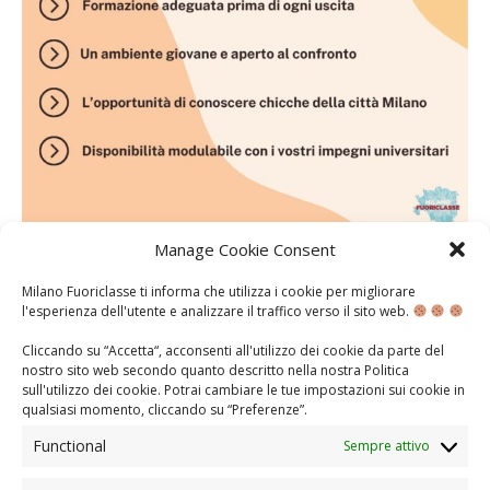
Scopri di più sul nostro canale Instagram: link disponibile in
Manage Cookie Consent
homepage del sito!
Milano Fuoriclasse ti informa che utilizza i cookie per migliorare
l'esperienza dell'utente e analizzare il traffico verso il sito web.
Candidati qui!
Cliccando su “Accetta“, acconsenti all'utilizzo dei cookie da parte del
Inoltra qui il tuo CV o la tua lettera di presentazione… O
nostro sito web secondo quanto descritto nella nostra
Politica
entrambi!
sull'utilizzo dei cookie
. Potrai cambiare le tue impostazioni sui cookie in
qualsiasi momento, cliccando su “
Preferenze
”.
https://www.milanofuoriclasse.it/contattaci/
Functional
Sempre attivo
Ti aspettiamo!