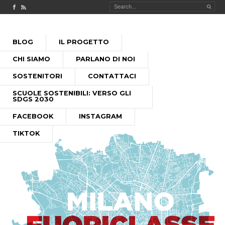
Check out our Facebook page
MILANO FUORICLASSE RSS feed
PASSA
BLOG
IL PROGETTO
AL
MENU PRINCIPALE
CONTENUTO
CHI SIAMO
PARLANO DI NOI
SOSTENITORI
CONTATTACI
SCUOLE SOSTENIBILI: VERSO GLI
SDGS 2030
FACEBOOK
INSTAGRAM
TIKTOK