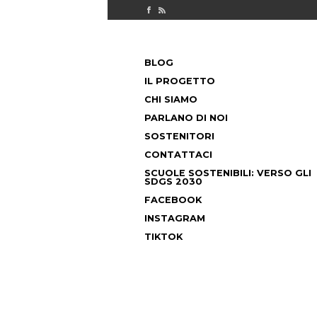
Check out our Facebook page
MILANO FUORICLASSE RSS feed
PASSA
BLOG
AL
MENU PRINCIPALE
CONTENUTO
IL PROGETTO
CHI SIAMO
PARLANO DI NOI
SOSTENITORI
CONTATTACI
SCUOLE SOSTENIBILI: VERSO GLI
SDGS 2030
FACEBOOK
INSTAGRAM
TIKTOK