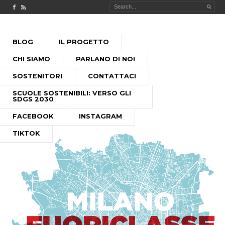
Check out our Facebook page
MILANO FUORICLASSE RSS feed
PASSA
BLOG
IL PROGETTO
AL
MENU PRINCIPALE
CONTENUTO
CHI SIAMO
PARLANO DI NOI
SOSTENITORI
CONTATTACI
SCUOLE SOSTENIBILI: VERSO GLI
SDGS 2030
FACEBOOK
INSTAGRAM
TIKTOK