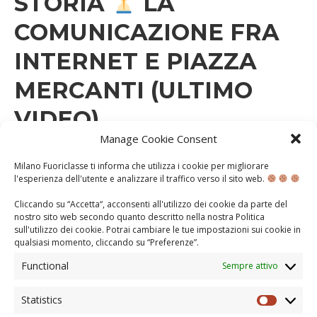
STORIA
LA
COMUNICAZIONE FRA
INTERNET E PIAZZA
MERCANTI (ULTIMO
VIDEO)
Manage Cookie Consent
GIOVEDÌ 28 MAGGIO 2020
Milano Fuoriclasse ti informa che utilizza i cookie per migliorare
l'esperienza dell'utente e analizzare il traffico verso il sito web.
A.S. 2019-2020
CLASSI PRIME
CLASSI SECONDE
CLASSI TERZE
CONOSCENZA
Cliccando su “Accetta“, acconsenti all'utilizzo dei cookie da parte del
nostro sito web secondo quanto descritto nella nostra
Politica
Ultimo video Siamo arrivati alla fine di questo percorso,
sull'utilizzo dei cookie
. Potrai cambiare le tue impostazioni sui cookie in
e chi l’avrebbe detto? Questo nuovo format è stato
qualsiasi momento, cliccando su “
Preferenze
”.
una vera e propria avventura. Siamo partiti con delle
idee, e siamo arrivati con ben 9 video, ognuno diverso,
Functional
Sempre attivo
ognuno legato a Milano e al periodo che stiamo
vivendo. Anzitutto, sperimentarsi in un nuovo ambito,
Statistics
quello legato …
Statisti