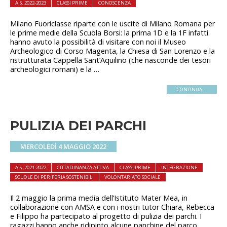
A.S. 2022-2023
CLASSI PRIME
CONOSCENZA
Milano Fuoriclasse riparte con le uscite di Milano Romana per
le prime medie della Scuola Borsi: la prima 1D e la 1F infatti
hanno avuto la possibilità di visitare con noi il Museo
Archeologico di Corso Magenta, la Chiesa di San Lorenzo e la
ristrutturata Cappella Sant’Aquilino (che nasconde dei tesori
archeologici romani) e la …
CONTINUA...
PULIZIA DEI PARCHI
MERCOLEDÌ 4 MAGGIO 2022
A.S. 2021-2022
CITTADINANZA ATTIVA
CLASSI PRIME
INTEGRAZIONE
SCUOLE DI PERIFERIA SOSTENIBILI
VOLONTARIATO SOCIALE
Il 2 maggio la prima media dell’Istituto Mater Mea, in
collaborazione con AMSA e con i nostri tutor Chiara, Rebecca
e Filippo ha partecipato al progetto di pulizia dei parchi. I
ragazzi hanno anche ridipinto alcune panchine del parco.