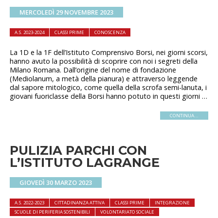
MERCOLEDÌ 29 NOVEMBRE 2023
A.S. 2023-2024
CLASSI PRIME
CONOSCENZA
La 1D e la 1F dell’Istituto Comprensivo Borsi, nei giorni scorsi,
hanno avuto la possibilità di scoprire con noi i segreti della
Milano Romana. Dall’origine del nome di fondazione
(Mediolanum, a metà della pianura) e attraverso leggende
dal sapore mitologico, come quella della scrofa semi-lanuta, i
giovani fuoriclasse della Borsi hanno potuto in questi giorni …
CONTINUA...
PULIZIA PARCHI CON
L’ISTITUTO LAGRANGE
GIOVEDÌ 30 MARZO 2023
A.S. 2022-2023
CITTADINANZA ATTIVA
CLASSI PRIME
INTEGRAZIONE
SCUOLE DI PERIFERIA SOSTENIBILI
VOLONTARIATO SOCIALE