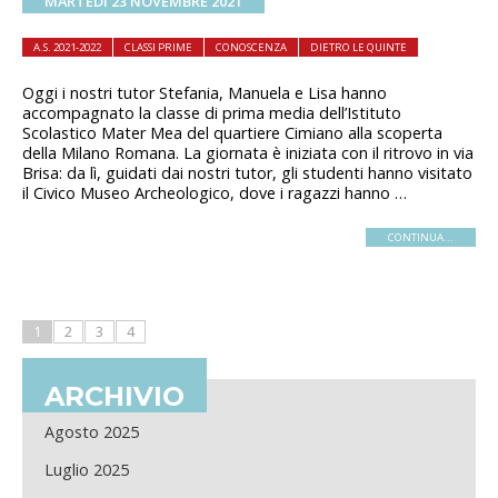
MARTEDÌ 23 NOVEMBRE 2021
A.S. 2021-2022
CLASSI PRIME
CONOSCENZA
DIETRO LE QUINTE
Oggi i nostri tutor Stefania, Manuela e Lisa hanno
accompagnato la classe di prima media dell’Istituto
Scolastico Mater Mea del quartiere Cimiano alla scoperta
della Milano Romana. La giornata è iniziata con il ritrovo in via
Brisa: da lì, guidati dai nostri tutor, gli studenti hanno visitato
il Civico Museo Archeologico, dove i ragazzi hanno …
CONTINUA...
1
2
3
4
ARCHIVIO
Agosto 2025
Luglio 2025