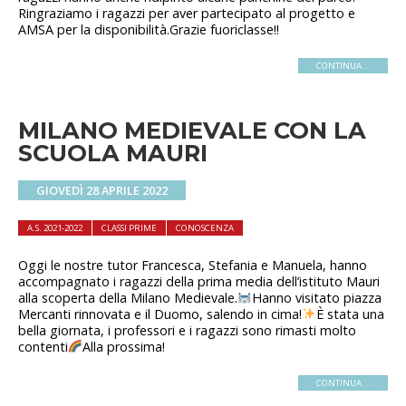
Ringraziamo i ragazzi per aver partecipato al progetto e
AMSA per la disponibilità.Grazie fuoriclasse!!
CONTINUA...
MILANO MEDIEVALE CON LA
SCUOLA MAURI
GIOVEDÌ 28 APRILE 2022
A.S. 2021-2022
CLASSI PRIME
CONOSCENZA
Oggi le nostre tutor Francesca, Stefania e Manuela, hanno
accompagnato i ragazzi della prima media dell’istituto Mauri
alla scoperta della Milano Medievale.
Hanno visitato piazza
Mercanti rinnovata e il Duomo, salendo in cima!
È stata una
bella giornata, i professori e i ragazzi sono rimasti molto
contenti
Alla prossima!
CONTINUA...