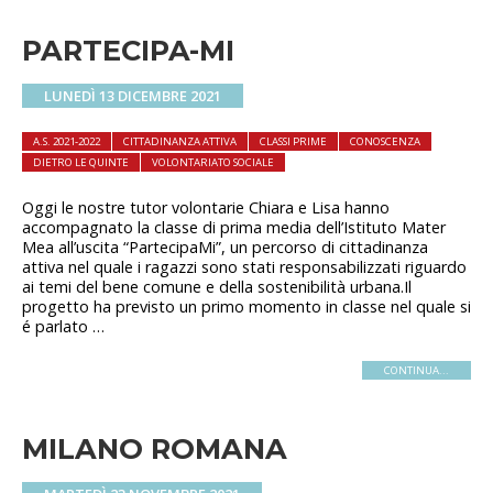
PARTECIPA-MI
LUNEDÌ 13 DICEMBRE 2021
A.S. 2021-2022
CITTADINANZA ATTIVA
CLASSI PRIME
CONOSCENZA
DIETRO LE QUINTE
VOLONTARIATO SOCIALE
Oggi le nostre tutor volontarie Chiara e Lisa hanno
accompagnato la classe di prima media dell’Istituto Mater
Mea all’uscita “PartecipaMi”, un percorso di cittadinanza
attiva nel quale i ragazzi sono stati responsabilizzati riguardo
ai temi del bene comune e della sostenibilità urbana.Il
progetto ha previsto un primo momento in classe nel quale si
é parlato …
CONTINUA...
MILANO ROMANA