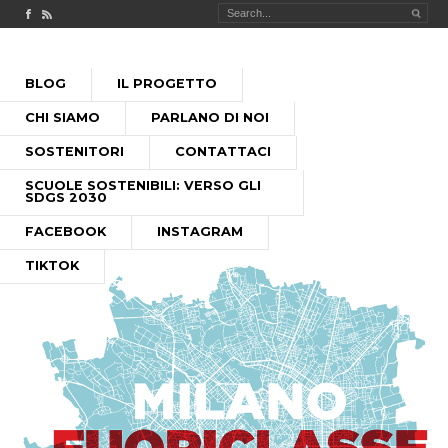
Check out our Facebook page
MILANO FUORICLASSE RSS feed
PASSA
BLOG
IL PROGETTO
AL
MENU PRINCIPALE
CONTENUTO
CHI SIAMO
PARLANO DI NOI
SOSTENITORI
CONTATTACI
SCUOLE SOSTENIBILI: VERSO GLI
SDGS 2030
FACEBOOK
INSTAGRAM
TIKTOK