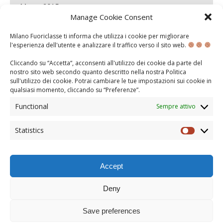
Marzo 2015
Manage Cookie Consent
Febbraio 2015
Milano Fuoriclasse ti informa che utilizza i cookie per migliorare
Gennaio 2015
l'esperienza dell'utente e analizzare il traffico verso il sito web.
Dicembre 2014
Cliccando su “Accetta“, acconsenti all'utilizzo dei cookie da parte del
nostro sito web secondo quanto descritto nella nostra
Politica
Novembre 2014
sull'utilizzo dei cookie
. Potrai cambiare le tue impostazioni sui cookie in
qualsiasi momento, cliccando su “
Preferenze
”.
Maggio 2014
Functional
Sempre attivo
Aprile 2014
Marzo 2014
Statistics
Statisti
Febbraio 2014
Accept
Deny
TORNA ALL'INZIO DELLA PAGINA
© COPYRIGHT 2013
Save preferences
MILANO FUORICLASSE È UN PROGETTO DI
POLIS FOURICLASSE
|
NOTE LEGALI E
COOKIE POLICY
|
ASSOCIAZIONE POLIS FUORICLASSE - SEDE LEGALE: VIA HAJECH 37