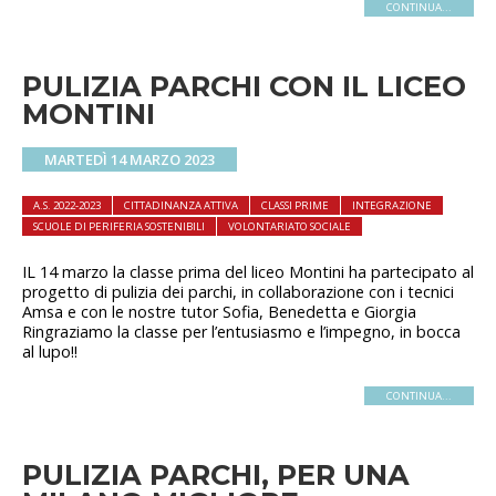
CONTINUA...
PULIZIA PARCHI CON IL LICEO
MONTINI
MARTEDÌ 14 MARZO 2023
A.S. 2022-2023
CITTADINANZA ATTIVA
CLASSI PRIME
INTEGRAZIONE
SCUOLE DI PERIFERIA SOSTENIBILI
VOLONTARIATO SOCIALE
IL 14 marzo la classe prima del liceo Montini ha partecipato al
progetto di pulizia dei parchi, in collaborazione con i tecnici
Amsa e con le nostre tutor Sofia, Benedetta e Giorgia
Ringraziamo la classe per l’entusiasmo e l’impegno, in bocca
al lupo!!
CONTINUA...
PULIZIA PARCHI, PER UNA