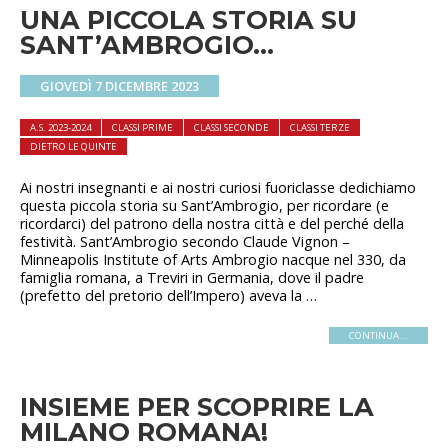
UNA PICCOLA STORIA SU
SANT’AMBROGIO…
GIOVEDÌ 7 DICEMBRE 2023
A.S. 2023-2024
CLASSI PRIME
CLASSI SECONDE
CLASSI TERZE
DIETRO LE QUINTE
Ai nostri insegnanti e ai nostri curiosi fuoriclasse dedichiamo
questa piccola storia su Sant’Ambrogio, per ricordare (e
ricordarci) del patrono della nostra città e del perché della
festività. Sant’Ambrogio secondo Claude Vignon –
Minneapolis Institute of Arts Ambrogio nacque nel 330, da
famiglia romana, a Treviri in Germania, dove il padre
(prefetto del pretorio dell’Impero) aveva la …
CONTINUA...
INSIEME PER SCOPRIRE LA
MILANO ROMANA!