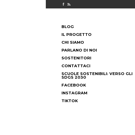
Check out our Facebook page
MILANO FUORICLASSE RSS feed
PASSA
BLOG
AL
MENU PRINCIPALE
CONTENUTO
IL PROGETTO
CHI SIAMO
PARLANO DI NOI
SOSTENITORI
CONTATTACI
SCUOLE SOSTENIBILI: VERSO GLI
SDGS 2030
FACEBOOK
INSTAGRAM
TIKTOK