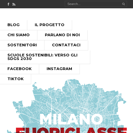
Check out our Facebook page
MILANO FUORICLASSE RSS feed
PASSA
BLOG
IL PROGETTO
AL
MENU PRINCIPALE
CONTENUTO
CHI SIAMO
PARLANO DI NOI
SOSTENITORI
CONTATTACI
SCUOLE SOSTENIBILI: VERSO GLI
SDGS 2030
FACEBOOK
INSTAGRAM
TIKTOK