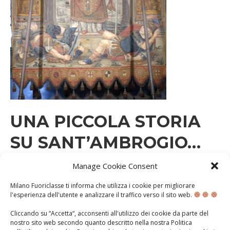
UNA PICCOLA STORIA
SU SANT’AMBROGIO…
Manage Cookie Consent
GIOVEDÌ 7 DICEMBRE 2023
Milano Fuoriclasse ti informa che utilizza i cookie per migliorare
A.S. 2023-2024
CLASSI PRIME
CLASSI SECONDE
CLASSI TERZE
l'esperienza dell'utente e analizzare il traffico verso il sito web.
DIETRO LE QUINTE
Cliccando su “Accetta“, acconsenti all'utilizzo dei cookie da parte del
Ai nostri insegnanti e ai nostri curiosi fuoriclasse
nostro sito web secondo quanto descritto nella nostra
Politica
dedichiamo questa piccola storia su Sant’Ambrogio,