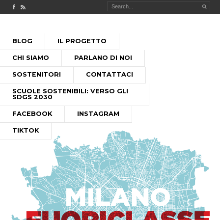
Check out our Facebook page
MILANO FUORICLASSE RSS feed
PASSA
BLOG
IL PROGETTO
AL
MENU PRINCIPALE
CONTENUTO
CHI SIAMO
PARLANO DI NOI
SOSTENITORI
CONTATTACI
SCUOLE SOSTENIBILI: VERSO GLI
SDGS 2030
FACEBOOK
INSTAGRAM
TIKTOK