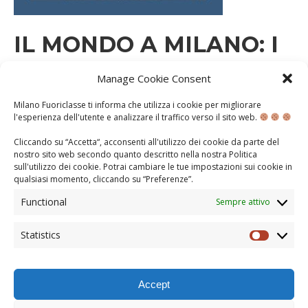
IL MONDO A MILANO: I
COLORI DI VIA PADOVA
Manage Cookie Consent
Milano Fuoriclasse ti informa che utilizza i cookie per migliorare
MARTEDÌ 8 DICEMBRE 2020
l'esperienza dell'utente e analizzare il traffico verso il sito web.
A.S. 2020-2021
CONOSCENZA
DIETRO LE QUINTE
Cliccando su “Accetta“, acconsenti all'utilizzo dei cookie da parte del
nostro sito web secondo quanto descritto nella nostra
Politica
Per il nostro settimanale appuntamento con i quartieri
sull'utilizzo dei cookie
. Potrai cambiare le tue impostazioni sui cookie in
multiculturali di Milano, oggi vi portiamo in un vortice di
qualsiasi momento, cliccando su “
Preferenze
”.
lingue e culture diverse: Via Padova. Questa importante
arteria di Milano, lunga 4 km collega il centro alla
Functional
Sempre attivo
periferia. Percorrendo via Padova, dalla sua origine in
Piazzale Loreto, si incontrano insegne in ogni lingua e
Statistics
colore: ristoranti …
Statisti
CONTINUA...
Accept