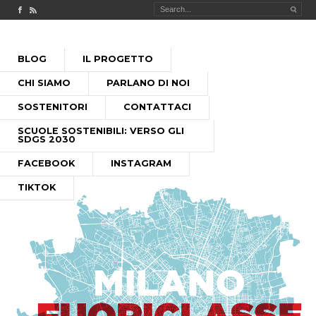
Check out our Facebook page
MILANO FUORICLASSE RSS feed
PASSA
BLOG
IL PROGETTO
AL
MENU PRINCIPALE
CONTENUTO
CHI SIAMO
PARLANO DI NOI
SOSTENITORI
CONTATTACI
SCUOLE SOSTENIBILI: VERSO GLI
SDGS 2030
FACEBOOK
INSTAGRAM
TIKTOK