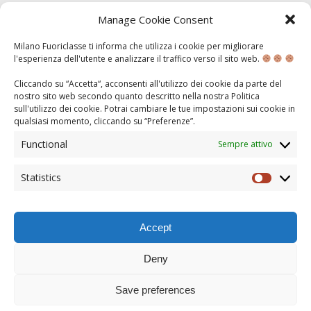
Manage Cookie Consent
CITTADINANZA ATTIVA:
LA CURA DEL PARCO
Milano Fuoriclasse ti informa che utilizza i cookie per migliorare
l'esperienza dell'utente e analizzare il traffico verso il sito web.
Cliccando su “Accetta“, acconsenti all'utilizzo dei cookie da parte del
APR 11, 2014
nostro sito web secondo quanto descritto nella nostra
Politica
sull'utilizzo dei cookie
. Potrai cambiare le tue impostazioni sui cookie in
Giovedì 10 aprile i nostri ragazzi si sono dedicati al
qualsiasi momento, cliccando su “
Preferenze
”.
verde e all’ambiente. Durante la prima ora i
rappresentanti di AMSA hanno spiegato ai ragazzi
Functional
Sempre attivo
perché è importante e come si fa una corretta raccolta
differenziata attraverso video e la distribuzione di
materiale informativo. Agli studenti è stato anche
Statistics
Statisti
spiegato il funzionamento dell’App di AMSA …
Accept
Deny
TORNA ALL'INZIO DELLA PAGINA
© COPYRIGHT 2013
Save preferences
MILANO FUORICLASSE È UN PROGETTO DI
POLIS FOURICLASSE
|
NOTE LEGALI E
COOKIE POLICY
|
ASSOCIAZIONE POLIS FUORICLASSE - SEDE LEGALE: VIA HAJECH 37
20129 MILANO - C.F. 97675260158