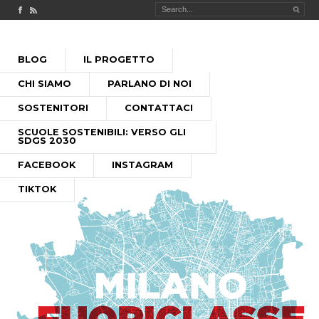
Check out our Facebook page
MILANO FUORICLASSE RSS feed
PASSA
BLOG
IL PROGETTO
AL
MENU PRINCIPALE
CONTENUTO
CHI SIAMO
PARLANO DI NOI
SOSTENITORI
CONTATTACI
SCUOLE SOSTENIBILI: VERSO GLI
SDGS 2030
FACEBOOK
INSTAGRAM
TIKTOK