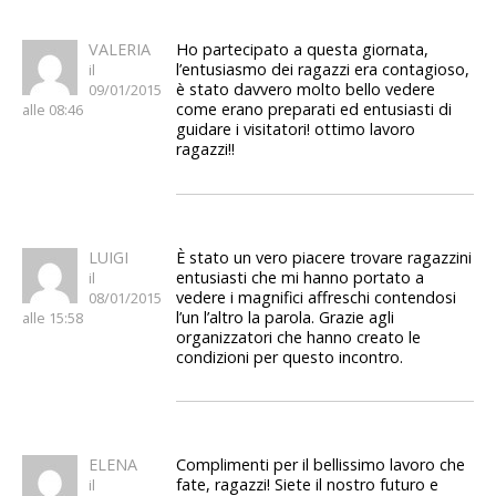
VALERIA
Ho partecipato a questa giornata,
l’entusiasmo dei ragazzi era contagioso,
il
è stato davvero molto bello vedere
09/01/2015
come erano preparati ed entusiasti di
alle 08:46
guidare i visitatori! ottimo lavoro
ragazzi!!
LUIGI
È stato un vero piacere trovare ragazzini
entusiasti che mi hanno portato a
il
vedere i magnifici affreschi contendosi
08/01/2015
l’un l’altro la parola. Grazie agli
alle 15:58
organizzatori che hanno creato le
condizioni per questo incontro.
ELENA
Complimenti per il bellissimo lavoro che
fate, ragazzi! Siete il nostro futuro e
il