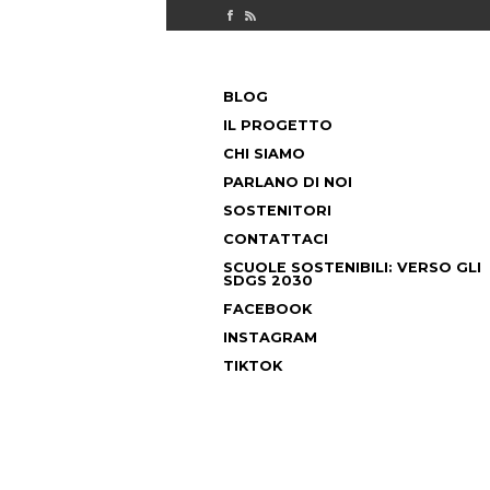
Check out our Facebook page
MILANO FUORICLASSE RSS feed
PASSA
BLOG
AL
MENU PRINCIPALE
CONTENUTO
IL PROGETTO
CHI SIAMO
PARLANO DI NOI
SOSTENITORI
CONTATTACI
SCUOLE SOSTENIBILI: VERSO GLI
SDGS 2030
FACEBOOK
INSTAGRAM
TIKTOK