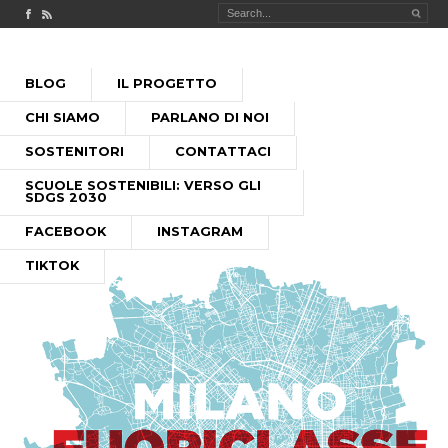
Check out our Facebook page
MILANO FUORICLASSE RSS feed
PASSA
BLOG
IL PROGETTO
AL
MENU PRINCIPALE
CONTENUTO
CHI SIAMO
PARLANO DI NOI
SOSTENITORI
CONTATTACI
SCUOLE SOSTENIBILI: VERSO GLI
SDGS 2030
FACEBOOK
INSTAGRAM
TIKTOK