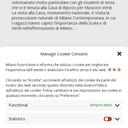
volontariato molto particolare con gli studenti di terza
che si è tenuta alla Casa di Riposo per Musicisti Verdi.
La visita alla Casa, monumento nazionale, è stata la
prosecuzione naturale di Milano Contemporanea, in cui
i ragazzi hanno capito l’importanza della Scala e di
Verdi nell’affermazione di Milano …
Manage Cookie Consent
MILANO
CONTEMPORANEA
Milano Fuoriclasse ti informa che utilizza i cookie per migliorare
l'esperienza dell'utente e analizzare il traffico verso il sito web.
Cliccando su “Accetta“, acconsenti all'utilizzo dei cookie da parte del
MAG 20, 2017
nostro sito web secondo quanto descritto nella nostra
Politica
sull'utilizzo dei cookie
. Potrai cambiare le tue impostazioni sui cookie in
Si sono concluse le uscite di Milano Contemporanea,
qualsiasi momento, cliccando su “
Preferenze
”.
l’ultimo dei sei itinerari dedicati alla scoperta di Milano.
L’itinerario dedicato ai ragazzi delle classi terze
Functional
Sempre attivo
rappresenta la conclusione di un percorso durato tre
anni, nel corso del quale hanno scoperto la storia e la
cultura milanese dalla sua fondazione fino ai giorni
Statistics
Statisti
nostri…. L’uscita ha l’obiettivo di …