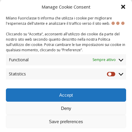
lavoro di Amsa nella città di Milano affrontando le
Manage Cookie Consent
tematiche della …
Milano Fuoriclasse ti informa che utilizza i cookie per migliorare
l'esperienza dell'utente e analizzare il traffico verso il sito web.
Cliccando su “Accetta“, acconsenti all'utilizzo dei cookie da parte del
FORMAZIONE TUTOR
nostro sito web secondo quanto descritto nella nostra
Politica
sull'utilizzo dei cookie
. Potrai cambiare le tue impostazioni sui cookie in
qualsiasi momento, cliccando su “
Preferenze
”.
MAR 1, 2018
Functional
Sempre attivo
Ecco i nostri tutor che si stanno preparando al meglio
per cominciare gli itinerari alla scoperta di Milano con i
Statistics
Statisti
nostri ragazzi!
Accept
Deny
TORNA ALL'INZIO DELLA PAGINA
© COPYRIGHT 2013
Save preferences
MILANO FUORICLASSE È UN PROGETTO DI
POLIS FOURICLASSE
|
NOTE LEGALI E
COOKIE POLICY
|
ASSOCIAZIONE POLIS FUORICLASSE - SEDE LEGALE: VIA HAJECH 37
20129 MILANO - C.F. 97675260158