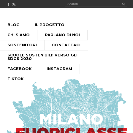
Check out our Facebook page
MILANO FUORICLASSE RSS feed
PASSA
BLOG
IL PROGETTO
AL
MENU PRINCIPALE
CONTENUTO
CHI SIAMO
PARLANO DI NOI
SOSTENITORI
CONTATTACI
SCUOLE SOSTENIBILI: VERSO GLI
SDGS 2030
FACEBOOK
INSTAGRAM
TIKTOK