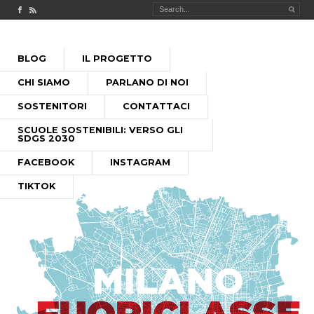
Check out our Facebook page
MILANO FUORICLASSE RSS feed
PASSA
BLOG
IL PROGETTO
AL
MENU PRINCIPALE
CONTENUTO
CHI SIAMO
PARLANO DI NOI
SOSTENITORI
CONTATTACI
SCUOLE SOSTENIBILI: VERSO GLI
SDGS 2030
FACEBOOK
INSTAGRAM
TIKTOK