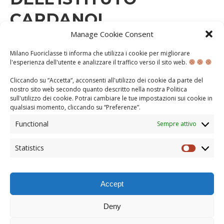
CARDANO!
Manage Cookie Consent
GIOVEDÌ 27 APRILE 2023
Milano Fuoriclasse ti informa che utilizza i cookie per migliorare
l'esperienza dell'utente e analizzare il traffico verso il sito web.
A.S. 2022-2023
CITTADINANZA ATTIVA
Cliccando su “Accetta“, acconsenti all'utilizzo dei cookie da parte del
I ragazzi della 2A CAT e della 2B CAT hanno
nostro sito web secondo quanto descritto nella nostra
Politica
sperimentano insieme a noi, nelle giornate del 18 e del
sull'utilizzo dei cookie
. Potrai cambiare le tue impostazioni sui cookie in
21 aprile, un nuovo tipo di uscita didattica. Insieme
qualsiasi momento, cliccando su “
Preferenze
”.
abbiamo, infatti, identificato le barriere architettoniche
presenti nella loro scuola e nel loro quartiere
Functional
Sempre attivo
(Lampugnano), portando alla luce quelle che sono le
difficoltà quotidiane di un …
Statistics
Statisti
CONTINUA...
1
2
3
4
Next »
»
Accept
Deny
TORNA ALL'INZIO DELLA PAGINA
© COPYRIGHT 2013