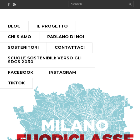
Check out our Facebook page
MILANO FUORICLASSE RSS feed
PASSA
BLOG
IL PROGETTO
AL
MENU PRINCIPALE
CONTENUTO
CHI SIAMO
PARLANO DI NOI
SOSTENITORI
CONTATTACI
SCUOLE SOSTENIBILI: VERSO GLI
SDGS 2030
FACEBOOK
INSTAGRAM
TIKTOK