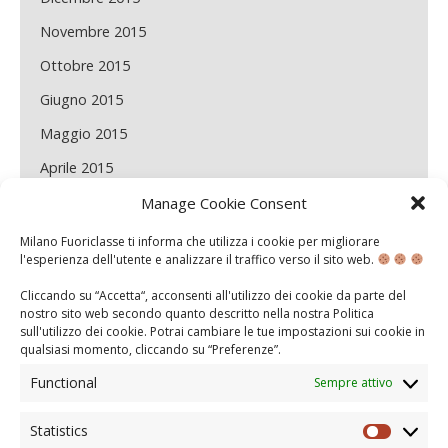
Novembre 2015
Ottobre 2015
Giugno 2015
Maggio 2015
Aprile 2015
Marzo 2015
Manage Cookie Consent
Febbraio 2015
Milano Fuoriclasse ti informa che utilizza i cookie per migliorare
l'esperienza dell'utente e analizzare il traffico verso il sito web.
Gennaio 2015
Cliccando su “Accetta“, acconsenti all'utilizzo dei cookie da parte del
Dicembre 2014
nostro sito web secondo quanto descritto nella nostra
Politica
sull'utilizzo dei cookie
. Potrai cambiare le tue impostazioni sui cookie in
Novembre 2014
qualsiasi momento, cliccando su “
Preferenze
”.
Maggio 2014
Functional
Sempre attivo
Aprile 2014
Statistics
Statisti
Marzo 2014