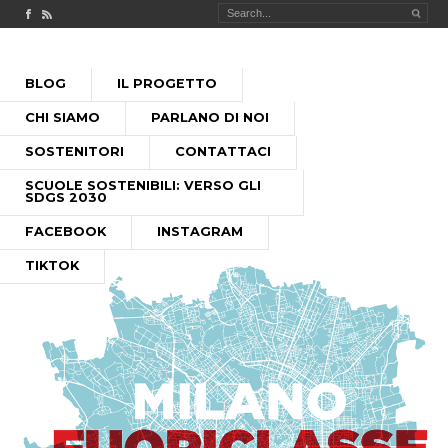
Check out our Facebook page
MILANO FUORICLASSE RSS feed
PASSA
BLOG
IL PROGETTO
AL
MENU PRINCIPALE
CONTENUTO
CHI SIAMO
PARLANO DI NOI
SOSTENITORI
CONTATTACI
SCUOLE SOSTENIBILI: VERSO GLI
SDGS 2030
FACEBOOK
INSTAGRAM
TIKTOK