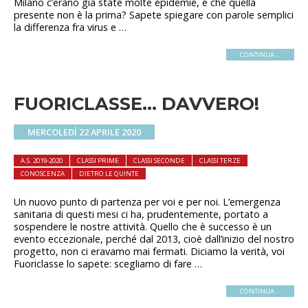
Milano c’erano già state molte epidemie, e che quella
presente non è la prima? Sapete spiegare con parole semplici
la differenza fra virus e …
CONTINUA...
FUORICLASSE… DAVVERO!
MERCOLEDÌ 22 APRILE 2020
A.S. 2019-2020
CLASSI PRIME
CLASSI SECONDE
CLASSI TERZE
CONOSCENZA
DIETRO LE QUINTE
Un nuovo punto di partenza per voi e per noi. L’emergenza
sanitaria di questi mesi ci ha, prudentemente, portato a
sospendere le nostre attività. Quello che è successo è un
evento eccezionale, perché dal 2013, cioè dall’inizio del nostro
progetto, non ci eravamo mai fermati. Diciamo la verità, voi
Fuoriclasse lo sapete: scegliamo di fare …
CONTINUA...