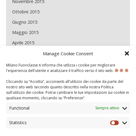
Novembre 2015
Ottobre 2015
Giugno 2015
Maggio 2015
Aprile 2015
Marzo 2015
Manage Cookie Consent
Febbraio 2015
Milano Fuoriclasse ti informa che utilizza i cookie per migliorare
l'esperienza dell'utente e analizzare il traffico verso il sito web.
Gennaio 2015
Cliccando su “Accetta“, acconsenti all'utilizzo dei cookie da parte del
Dicembre 2014
nostro sito web secondo quanto descritto nella nostra
Politica
sull'utilizzo dei cookie
. Potrai cambiare le tue impostazioni sui cookie in
Novembre 2014
qualsiasi momento, cliccando su “
Preferenze
”.
Maggio 2014
Functional
Sempre attivo
Aprile 2014
Statistics
Statisti
Marzo 2014
Febbraio 2014