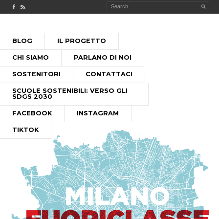
Check out our Facebook page
MILANO FUORICLASSE RSS feed
PASSA
BLOG
IL PROGETTO
AL
MENU PRINCIPALE
CONTENUTO
CHI SIAMO
PARLANO DI NOI
SOSTENITORI
CONTATTACI
SCUOLE SOSTENIBILI: VERSO GLI
SDGS 2030
FACEBOOK
INSTAGRAM
TIKTOK