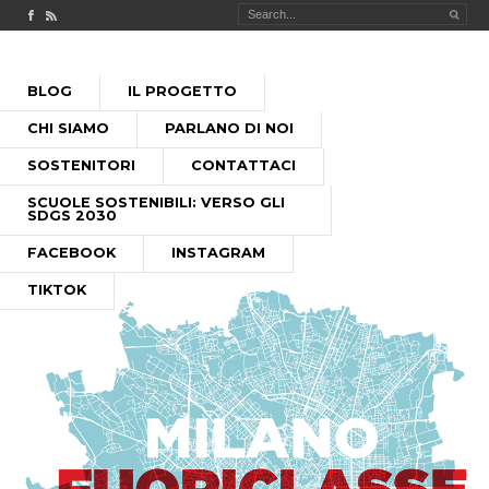
Check out our Facebook page
MILANO FUORICLASSE RSS feed
PASSA
BLOG
IL PROGETTO
AL
MENU PRINCIPALE
CONTENUTO
CHI SIAMO
PARLANO DI NOI
SOSTENITORI
CONTATTACI
SCUOLE SOSTENIBILI: VERSO GLI
SDGS 2030
FACEBOOK
INSTAGRAM
TIKTOK