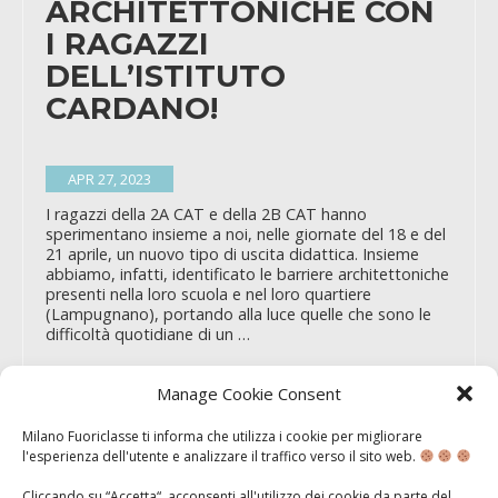
ARCHITETTONICHE CON
I RAGAZZI
DELL’ISTITUTO
CARDANO!
APR 27, 2023
I ragazzi della 2A CAT e della 2B CAT hanno
sperimentano insieme a noi, nelle giornate del 18 e del
21 aprile, un nuovo tipo di uscita didattica. Insieme
abbiamo, infatti, identificato le barriere architettoniche
presenti nella loro scuola e nel loro quartiere
(Lampugnano), portando alla luce quelle che sono le
difficoltà quotidiane di un …
Manage Cookie Consent
Milano Fuoriclasse ti informa che utilizza i cookie per migliorare
ALLA SCOPERTA DELLA
l'esperienza dell'utente e analizzare il traffico verso il sito web.
MILANO MEDIEVALE
Cliccando su “Accetta“, acconsenti all'utilizzo dei cookie da parte del