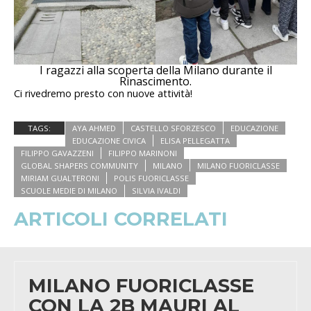
I ragazzi alla scoperta della Milano durante il
Rinascimento.
Ci rivedremo presto con nuove attività!
TAGS:
AYA AHMED
CASTELLO SFORZESCO
EDUCAZIONE
EDUCAZIONE CIVICA
ELISA PELLEGATTA
FILIPPO GAVAZZENI
FILIPPO MARINONI
GLOBAL SHAPERS COMMUNITY
MILANO
MILANO FUORICLASSE
MIRIAM GUALTERONI
POLIS FUORICLASSE
SCUOLE MEDIE DI MILANO
SILVIA IVALDI
ARTICOLI CORRELATI
MILANO FUORICLASSE
CON LA 2B MAURI AL