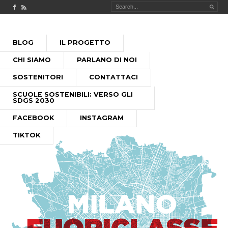
Check out our Facebook page
MILANO FUORICLASSE RSS feed
PASSA
BLOG
IL PROGETTO
AL
MENU PRINCIPALE
CONTENUTO
CHI SIAMO
PARLANO DI NOI
SOSTENITORI
CONTATTACI
SCUOLE SOSTENIBILI: VERSO GLI
SDGS 2030
FACEBOOK
INSTAGRAM
TIKTOK