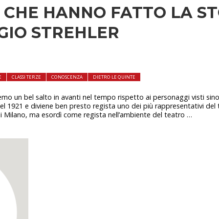
 CHE HANNO FATTO LA ST
GIO STREHLER
E
CLASSI TERZE
CONOSCENZA
DIETRO LE QUINTE
mo un bel salto in avanti nel tempo rispetto ai personaggi visti sino
nel 1921 e diviene ben presto regista uno dei più rappresentativi del
di Milano, ma esordì come regista nell’ambiente del teatro …