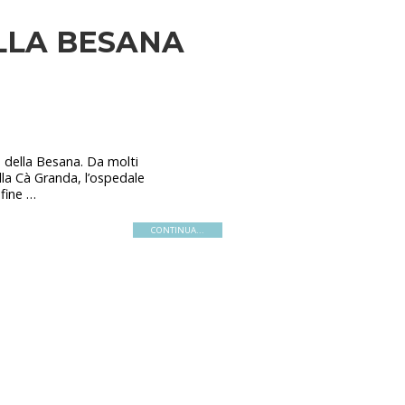
LLA BESANA
a della Besana. Da molti
lla Cà Granda, l’ospedale
 fine …
CONTINUA...