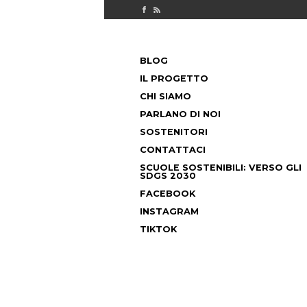
Check out our Facebook page
MILANO FUORICLASSE RSS feed
PASSA
BLOG
AL
MENU PRINCIPALE
CONTENUTO
IL PROGETTO
CHI SIAMO
PARLANO DI NOI
SOSTENITORI
CONTATTACI
SCUOLE SOSTENIBILI: VERSO GLI
SDGS 2030
FACEBOOK
INSTAGRAM
TIKTOK