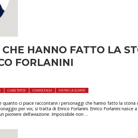
 CHE HANNO FATTO LA ST
CO FORLANINI
E
CLASSI TERZE
CONOSCENZA
DIETRO LE QUINTE
nto ci piace raccontarvi i personaggi che hanno fatto la storia d
ggio per voi, si tratta di Enrico Forlanini. Enrico Forlanini nasce a 
 un pioniere dell’aviazione. Impossibile non …