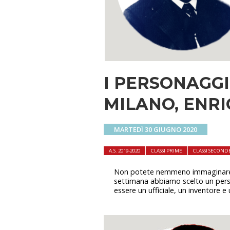
I PERSONAGGI
MILANO, ENRI
MARTEDÌ 30 GIUGNO 2020
A.S. 2019-2020
CLASSI PRIME
CLASSI SECOND
Non potete nemmeno immaginare qua
settimana abbiamo scelto un persona
essere un ufficiale, un inventore e