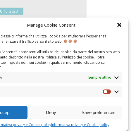
U 15, 2020
i di voi avranno certamente
Manage Cookie Consent
to parlare della statua di Indro
nelli, imbrattata in seguito alle
ste di questi giorni. Qui di
classe ti informa che utilizza i cookie per migliorare l'esperienza
to troverete la sua biografia, per
 analizzare il traffico verso il sito web.
 un’idea di chi era e dell’importanza
esto giornalista e scrittore nel
 “Accetta“, acconsenti all'utilizzo dei cookie da parte del nostro sito web
contesto storico. È importante
nto descritto nella nostra
Politica sull'utilizzo dei cookie
. Potrai
re presente che fu un uomo del
 tue impostazioni sui cookie in qualsiasi momento, cliccando su
, un …
”.
al
Sempre attivo
Statistics
ccept
Deny
Save preferences
HAJECH 37 20129 MILANO - C.F. 97675260158
rmativa privacy e Cookie policy
Informativa privacy e Cookie policy