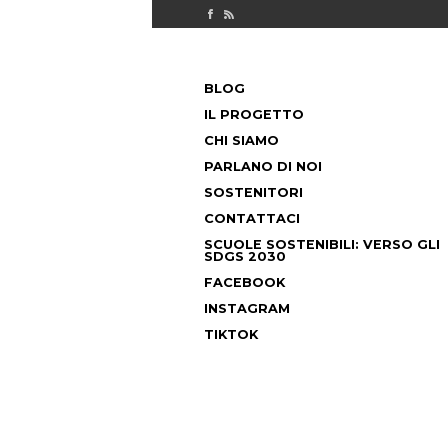
Check out our Facebook page
MILANO FUORICLASSE RSS feed
PASSA
BLOG
AL
MENU PRINCIPALE
CONTENUTO
IL PROGETTO
CHI SIAMO
PARLANO DI NOI
SOSTENITORI
CONTATTACI
SCUOLE SOSTENIBILI: VERSO GLI
SDGS 2030
FACEBOOK
INSTAGRAM
TIKTOK