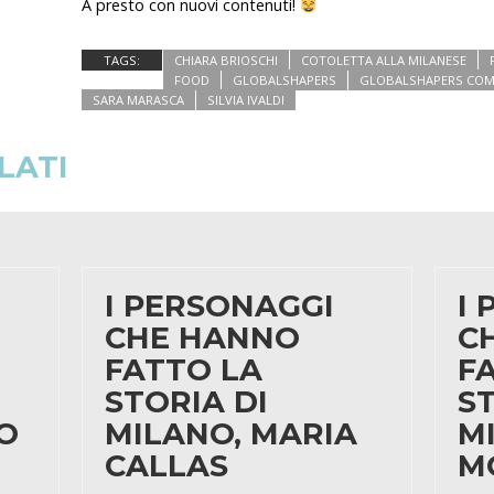
A presto con nuovi contenuti!
TAGS:
CHIARA BRIOSCHI
COTOLETTA ALLA MILANESE
FOOD
GLOBALSHAPERS
GLOBALSHAPERS CO
SARA MARASCA
SILVIA IVALDI
LATI
I PERSONAGGI
I
CHE HANNO
C
FATTO LA
F
STORIA DI
ST
O
MILANO, MARIA
M
CALLAS
M