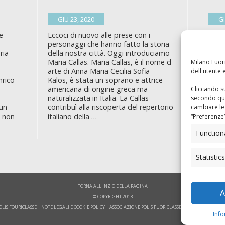
GIU 23, 2020
GI
e
Eccoci di nuovo alle prese con i
Molt
personaggi che hanno fatto la storia
senti
ria
della nostra città. Oggi introduciamo
Monta
Maria Callas. Maria Callas, è il nome d
prote
Milano Fuori
arte di Anna Maria Cecilia Sofia
segui
dell'utente e
nrico
Kalos, è stata un soprano e attrice
farvi
americana di origine greca ma
di qu
Cliccando su
naturalizzata in Italia. La Callas
suo 
secondo qua
 un
contribuì alla riscoperta del repertorio
tene
cambiare le
e non
italiano della …
1900
“
Preferenze
Function
Statistics
TORNA ALL'INZIO DELLA PAGINA
A
© COPYRIGHT 2013
OLIS FOURICLASSE
|
NOTE LEGALI E COOKIE POLICY
|
ASSOCIAZIONE POLIS FUORICLASSE - SEDE LEGALE: VIA 
Info