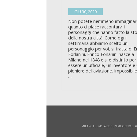
GIU 30, 2020
Non potete nemmeno immaginar
quanto ci piace raccontarvi i
personaggi che hanno fatto la sto
della nostra città. Come ogni
settimana abbiamo scelto un
personaggio per voi, si tratta di E
Forlanini. Enrico Forlanini nasce a
Milano nel 1848 e si è distinto per
essere un ufficiale, un inventore e
pioniere dell’aviazione. Impossibil
…
MILANO FUORICLASSE È UN PROGETTO DI
P