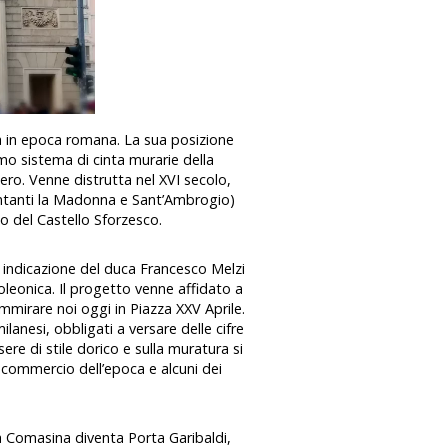
tà in epoca romana. La sua posizione
mo sistema di cinta murarie della
etero. Venne distrutta nel XVI secolo,
sentanti la Madonna e Sant’Ambrogio)
no del Castello Sforzesco.
 indicazione del duca Francesco Melzi
oleonica. Il progetto venne affidato a
mirare noi oggi in Piazza XXV Aprile.
ilanesi, obbligati a versare delle cifre
ere di stile dorico e sulla muratura si
 commercio dell’epoca e alcuni dei
a Comasina diventa Porta Garibaldi,