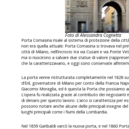
Foto di Alessandra Cognetta
Porta Comasina risale al sistema di protezione della cit
non era quella attuale: Porta Comasina si trovava nel pri
città di Milano, nell’incrocio tra via Cusani e via Ponte V
ma si riuscirono a salvare due statue di valore (rappre
che la caratterizzavano, e oggi sono conservate all’inter
La porta venne ristrutturata completamente nel 1828 su
d’Eril, governatore di Milano per conto della Francia Nap
Giacomo Moraglia, ed è questa la Porta che possiamo am
L’opera fu realizzata grazie al contributo dei negozianti m
di denaro per questo lavoro. L’arco si caratterizza per ess
possono notare anche alcune delle principali insegne del
luoghi principali come i fiumi della Lombardia.
Nel 1859 Garibaldi varcò la nuova porta, e nel 1860 Port