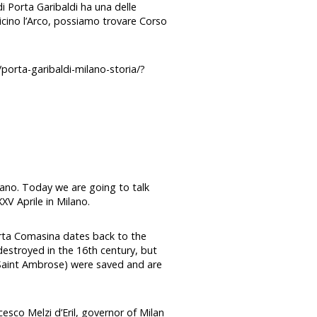
di Porta Garibaldi ha una delle
 vicino l’Arco, possiamo trovare Corso
/porta-garibaldi-milano-storia/?
lano. Today we are going to talk
XV Aprile in Milano.
rta Comasina dates back to the
destroyed in the 16th century, but
 Saint Ambrose) were saved and are
sco Melzi d’Eril, governor of Milan