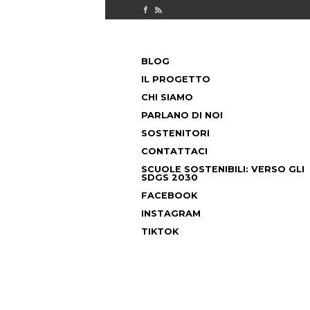
Check out our Facebook page
MILANO FUORICLASSE RSS feed
PASSA
BLOG
AL
MENU PRINCIPALE
CONTENUTO
IL PROGETTO
CHI SIAMO
PARLANO DI NOI
SOSTENITORI
CONTATTACI
SCUOLE SOSTENIBILI: VERSO GLI
SDGS 2030
FACEBOOK
INSTAGRAM
TIKTOK