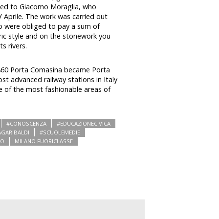
sted to Giacomo Moraglia, who
 Aprile. The work was carried out
o were obliged to pay a sum of
ric style and on the stonework you
s rivers.
1860 Porta Comasina became Porta
st advanced railway stations in Italy
e of the most fashionable areas of
#CONOSCENZA
#EDUCAZIONECIVICA
GARIBALDI
#SCUOLEMEDIE
NO
MILANO FUORICLASSE