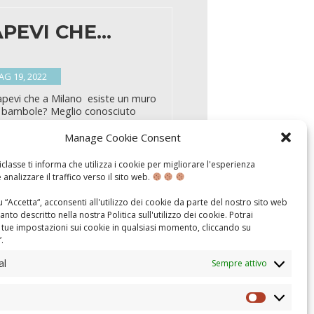
APEVI CHE…
AG 19, 2022
apevi che a Milano esiste un muro
e bambole? Meglio conosciuto
“Wall of Dolls” nasce dall’idea
artista, cantante e conduttrice
Manage Cookie Consent
isiva Jo Squillo. Nel 2014 Jo Squillo
e di creare questa installazione
classe ti informa che utilizza i cookie per migliorare l'esperienza
tica come simbolo della lotta
 analizzare il traffico verso il sito web.
o il femminicidio e la violenza
 donne. Si tratta di una griglia
 “Accetta“, acconsenti all'utilizzo dei cookie da parte del nostro sito web
llata su un …
nto descritto nella nostra
Politica sull'utilizzo dei cookie
. Potrai
 tue impostazioni sui cookie in qualsiasi momento, cliccando su
”.
al
Sempre attivo
Statistics