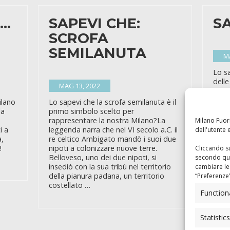
E…
SAPEVI CHE:
S
SCROFA
SEMILANUTA
M
Lo s
dell
MAG 13, 2022
come 
dell’
ilano
Lo sapevi che la scrofa semilanuta è il
telev
la
primo simbolo scelto per
decis
rappresentare la nostra Milano?La
Milano Fuori
artis
i a
leggenda narra che nel VI secolo a.C. il
dell'utente e
contr
à,
re celtico Ambigato mandò i suoi due
sulle
!
nipoti a colonizzare nuove terre.
Cliccando su
insta
Belloveso, uno dei due nipoti, si
secondo qua
insediò con la sua tribù nel territorio
cambiare le
della pianura padana, un territorio
“
Preferenze
costellato …
Function
Statistics