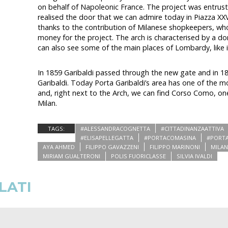
on behalf of Napoleonic France. The project was entru
realised the door that we can admire today in Piazza XXV
thanks to the contribution of Milanese shopkeepers, wh
money for the project. The arch is characterised by a do
can also see some of the main places of Lombardy, like it
In 1859 Garibaldi passed through the new gate and in 
Garibaldi. Today Porta Garibaldi’s area has one of the mo
and, right next to the Arch, we can find Corso Como, on
Milan.
TAGS:
#ALESSANDRACOGNETTA
#CITTADINANZAATTIVA
#ELISAPELLEGATTA
#PORTACOMASINA
#PORTA
AYA AHMED
FILIPPO GAVAZZENI
FILIPPO MARINONI
MILA
MIRIAM GUALTERONI
POLIS FUORICLASSE
SILVIA IVALDI
LATI