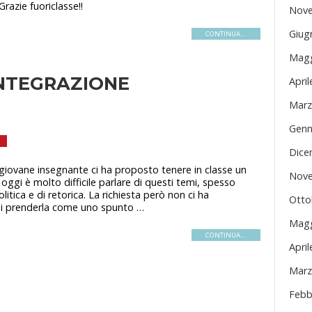
razie fuoriclasse!!
Nove
Giug
CONTINUA...
Magg
INTEGRAZIONE
Apri
Marz
Genn
Dice
 giovane insegnante ci ha proposto tenere in classe un
Nove
oggi è molto difficile parlare di questi temi, spesso
 politica e di retorica. La richiesta però non ci ha
Otto
di prenderla come uno spunto …
Magg
CONTINUA...
Apri
Marz
Febb