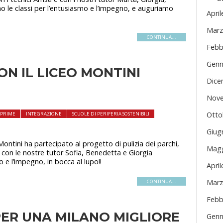
o le classi per l’entusiasmo e l’impegno, e auguriamo
Apri
Marz
CONTINUA...
Febb
Genn
ON IL LICEO MONTINI
Dice
Nove
Otto
I PRIME
INTEGRAZIONE
SCUOLE DI PERIFERIA SOSTENIBILI
Giug
Montini ha partecipato al progetto di pulizia dei parchi,
Magg
e con le nostre tutor Sofia, Benedetta e Giorgia
 e l’impegno, in bocca al lupo!!
Apri
Marz
CONTINUA...
Febb
 PER UNA MILANO MIGLIORE
Genn