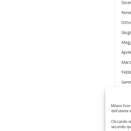
Dice
Nove
Otto
Giug
Magg
Apri
Marz
Febb
Genn
Dice
Nove
Milano Fuori
dell'utente e
Magg
Cliccando su
Apri
secondo qua