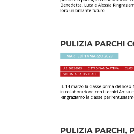
Benedetta, Luca e Alessia Ringraziam
loro un brillante futuro!
PULIZIA PARCHI C
MARTEDÌ 14 MARZO 2023
A.S. 2022-2023
CITTADINANZA ATTIVA
CLASS
VOLONTARIATO SOCIALE
IL 14 marzo la classe prima del liceo 
in collaborazione con i tecnici Amsa 
Ringraziamo la classe per l’entusiasmo
PULIZIA PARCHI,