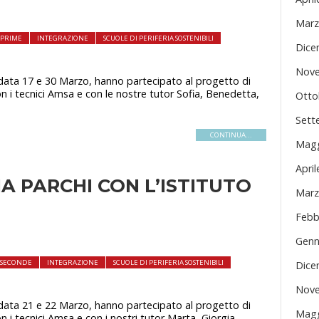
Marz
I PRIME
INTEGRAZIONE
SCUOLE DI PERIFERIA SOSTENIBILI
Dice
Nove
 data 17 e 30 Marzo, hanno partecipato al progetto di
con i tecnici Amsa e con le nostre tutor Sofia, Benedetta,
Otto
Sett
CONTINUA...
Magg
Apri
A PARCHI CON L’ISTITUTO
Marz
Febb
Genn
I SECONDE
INTEGRAZIONE
SCUOLE DI PERIFERIA SOSTENIBILI
Dice
Nove
 data 21 e 22 Marzo, hanno partecipato al progetto di
Magg
on i tecnici Amsa e con i nostri tutor Marta, Giorgia,