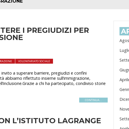
GRAZIONE
ERE I PREGIUDIZI PER
A
SIONE
Agos
Lugl
Sett
RAZIONE
VOLONTARIATO SOCIALE
Giug
nvito a superare barriere, pregiudizi e confini
tà abbiamo riflettuto insieme sull’immigrazione,
Apri
ell’inclusione.Grazie a chi ha partecipato, condiviso storie
Genn
Dice
CONTINUA...
Nove
CON L’ISTITUTO LAGRANGE
Sett
Apri