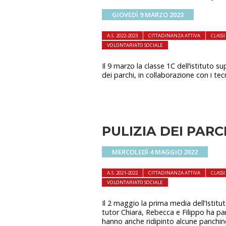
GIOVEDÌ 9 MARZO 2023
A.S. 2022-2023
CITTADINANZA ATTIVA
CLASS
VOLONTARIATO SOCIALE
Il 9 marzo la classe 1C dell’istituto 
dei parchi, in collaborazione con i te
PULIZIA DEI PARC
MERCOLEDÌ 4 MAGGIO 2022
A.S. 2021-2022
CITTADINANZA ATTIVA
CLASS
VOLONTARIATO SOCIALE
Il 2 maggio la prima media dell’Istit
tutor Chiara, Rebecca e Filippo ha par
hanno anche ridipinto alcune panchine