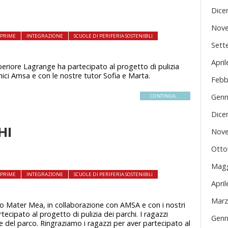
Dice
Nove
I PRIME
INTEGRAZIONE
SCUOLE DI PERIFERIA SOSTENIBILI
Sett
Apri
superiore Lagrange ha partecipato al progetto di pulizia
cnici Amsa e con le nostre tutor Sofia e Marta.
Febb
Genn
CONTINUA...
Dice
HI
Nove
Otto
Magg
I PRIME
INTEGRAZIONE
SCUOLE DI PERIFERIA SOSTENIBILI
Apri
Marz
uto Mater Mea, in collaborazione con AMSA e con i nostri
tecipato al progetto di pulizia dei parchi. I ragazzi
Genn
 del parco. Ringraziamo i ragazzi per aver partecipato al