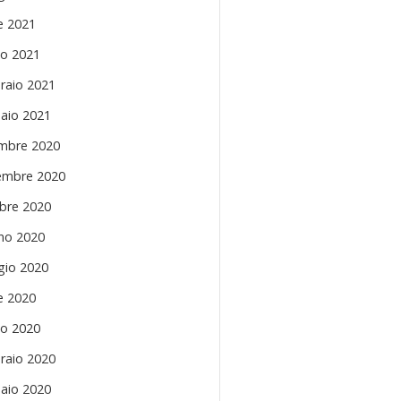
le 2021
o 2021
raio 2021
aio 2021
mbre 2020
mbre 2020
bre 2020
no 2020
io 2020
le 2020
o 2020
raio 2020
aio 2020