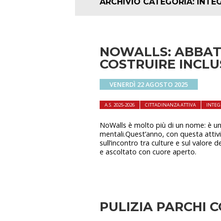
ARCHIVIO CATEGORIA:
INTE
NOWALLS: ABBATT
COSTRUIRE INCLU
VENERDÌ 22 AGOSTO 2025
A.S. 2025-2026
CITTADINANZA ATTIVA
INTEG
NoWalls è molto più di un nome: è un i
mentali.Quest’anno, con questa attivi
sull’incontro tra culture e sul valore d
e ascoltato con cuore aperto.
PULIZIA PARCHI 