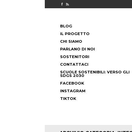
Check out our Facebook page
MILANO FUORICLASSE RSS feed
PASSA
BLOG
AL
MENU PRINCIPALE
CONTENUTO
IL PROGETTO
CHI SIAMO
PARLANO DI NOI
SOSTENITORI
CONTATTACI
SCUOLE SOSTENIBILI: VERSO GLI
SDGS 2030
FACEBOOK
INSTAGRAM
TIKTOK