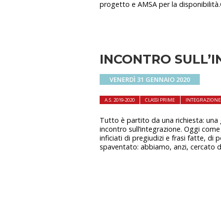
progetto e AMSA per la disponibilità.G
INCONTRO SULL’
VENERDÌ 31 GENNAIO 2020
A.S. 2019-2020
CLASSI PRIME
INTEGRAZIONE
Tutto è partito da una richiesta: una
incontro sull’integrazione. Oggi come 
inficiati di pregiudizi e frasi fatte, di
spaventato: abbiamo, anzi, cercato 