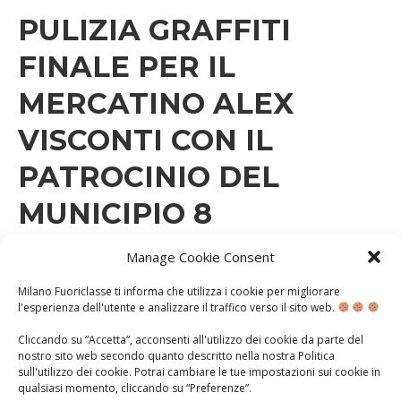
PULIZIA GRAFFITI
FINALE PER IL
MERCATINO ALEX
VISCONTI CON IL
PATROCINIO DEL
MUNICIPIO 8
Manage Cookie Consent
LUNEDÌ 9 MAGGIO 2022
Milano Fuoriclasse ti informa che utilizza i cookie per migliorare
A.S. 2021-2022
CITTADINANZA ATTIVA
CLASSI TERZE
l'esperienza dell'utente e analizzare il traffico verso il sito web.
SCUOLE DI PERIFERIA SOSTENIBILI
VOLONTARIATO SOCIALE
Cliccando su “Accetta“, acconsenti all'utilizzo dei cookie da parte del
Nuovo giorno, nuovo intervento! Gli studenti della
nostro sito web secondo quanto descritto nella nostra
Politica
classe terza della scuola Borsi torneranno per
sull'utilizzo dei cookie
. Potrai cambiare le tue impostazioni sui cookie in
completare l’opera presso il mercatino comunale di via
qualsiasi momento, cliccando su “
Preferenze
”.
Alex Visconti il giorno 12/05/2022, dalle 12:00 alle 13:40,