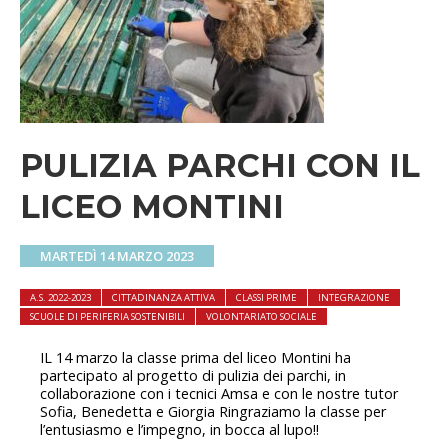
PULIZIA PARCHI CON IL
LICEO MONTINI
MARTEDÌ 14 MARZO 2023
A.S. 2022-2023
CITTADINANZA ATTIVA
CLASSI PRIME
INTEGRAZIONE
SCUOLE DI PERIFERIA SOSTENIBILI
VOLONTARIATO SOCIALE
IL 14 marzo la classe prima del liceo Montini ha
partecipato al progetto di pulizia dei parchi, in
collaborazione con i tecnici Amsa e con le nostre tutor
Sofia, Benedetta e Giorgia Ringraziamo la classe per
l’entusiasmo e l’impegno, in bocca al lupo!!