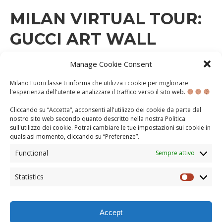
MILAN VIRTUAL TOUR:
GUCCI ART WALL
Manage Cookie Consent
MARTEDÌ 30 MARZO 2021
Milano Fuoriclasse ti informa che utilizza i cookie per migliorare
A.S. 2020-2021
CONOSCENZA
DIETRO LE QUINTE
l'esperienza dell'utente e analizzare il traffico verso il sito web.
Come non menzionare la moda nella nostra rubrica
Cliccando su “Accetta“, acconsenti all'utilizzo dei cookie da parte del
sull’arte, soprattutto quando si unisce alla tecnica del
nostro sito web secondo quanto descritto nella nostra
Politica
murales? Oggi vi parliamo di una semplice facciata che
sull'utilizzo dei cookie
. Potrai cambiare le tue impostazioni sui cookie in
si trova in tra corso Garibaldi (civico 111) e Largo la
qualsiasi momento, cliccando su “
Preferenze
”.
Foppa, famosa sede dei murales con cui Gucci
presenta le sue collezioni (forse ricorderete
Functional
Sempre attivo
ultimamente la collaborazione The North …
Statistics
CONTINUA...
Statisti
«
« Previous Entries
3
4
5
6
7
8
9
Next »
»
Accept