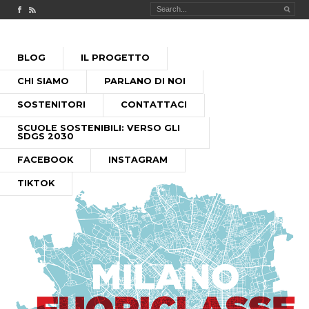
Check out our Facebook page
MILANO FUORICLASSE RSS feed
PASSA
BLOG
IL PROGETTO
AL
MENU PRINCIPALE
CONTENUTO
CHI SIAMO
PARLANO DI NOI
SOSTENITORI
CONTATTACI
SCUOLE SOSTENIBILI: VERSO GLI
SDGS 2030
FACEBOOK
INSTAGRAM
TIKTOK