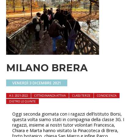
MILANO BRERA
VENERDÌ 3 DICEMBRE 2021
A.S. 2021-2022
CITTADINANZA ATTIVA
CLASSI TERZE
CONOSCENZA
DIETRO LE QUINTE
Oggi seconda giornata con i ragazzi dell’Istituto Borsi,
questa volta siamo stati in compagnia della classe 3G. I
ragazzi, insieme ai nostri tutor volontari Francesca,
Chiara e Marta hanno visitato la Pinacoteca di Brera,
l’orto botanico, chiesa San Marco e infine Parco