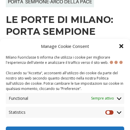
LE PORTE DI MILANO:
PORTA SEMPIONE
Manage Cookie Consent
LUNEDÌ 31 GENNAIO 2022
Milano Fuoriclasse ti informa che utilizza i cookie per migliorare
A.S. 2021-2022
CONOSCENZA
DIETRO LE QUINTE
l'esperienza dell'utente e analizzare il traffico verso il sito web.
Eccoci tornati con la rubrica Le Porte di Milano. Lunedì
Cliccando su “Accetta“, acconsenti all'utilizzo dei cookie da parte del
scorso vi abbiamo parlato della Porta Ticinese, o
nostro sito web secondo quanto descritto nella nostra
Politica
meglio delle Porte Ticinesi: quella medievale e quella
sull'utilizzo dei cookie
. Potrai cambiare le tue impostazioni sui cookie in
più recente. Quest’ultima era stata progettata da Luigi
qualsiasi momento, cliccando su “
Preferenze
”.
Cagnola, figura molto importante per la città di Milano,
a cui dobbiamo associare anche una seconda porta:
Functional
Sempre attivo
Porta Sempione, meglio conosciuta come …
Statistics
CONTINUA...
Statisti
«
« Previous Entries
2
3
4
5
6
7
8
Next »
»