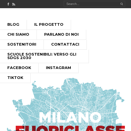
Check out our Facebook page
MILANO FUORICLASSE RSS feed
PASSA
BLOG
IL PROGETTO
AL
MENU PRINCIPALE
CONTENUTO
CHI SIAMO
PARLANO DI NOI
SOSTENITORI
CONTATTACI
SCUOLE SOSTENIBILI: VERSO GLI
SDGS 2030
FACEBOOK
INSTAGRAM
TIKTOK