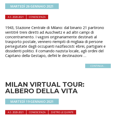
MARTEDÌ 26 GENNAIO 2021
A.S. 2020-2021
CONOSCENZA
1943, Stazione Centrale di Milano: dal binario 21 partirono
ventitré treni diretti ad Auschwitz e ad altri campi di
concentramento. I vagoni originariamente destinati al
trasporto postale, vennero riempiti di migliaia di persone
perseguitate dagli occupanti nazifascisti: ebrei, partigiani e
dissidenti politici. Il comando nazista locale, agli ordini del
Capitano della Gestapo, definì le destinazioni …
CONTINUA...
MILAN VIRTUAL TOUR:
ALBERO DELLA VITA
MARTEDÌ 19 GENNAIO 2021
A.S. 2020-2021
CONOSCENZA
DIETRO LE QUINTE