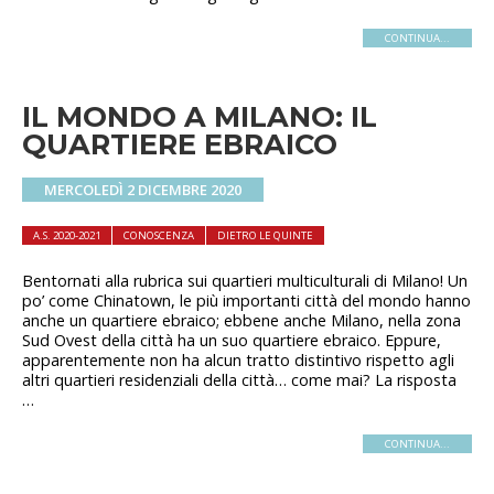
CONTINUA...
IL MONDO A MILANO: IL
QUARTIERE EBRAICO
MERCOLEDÌ 2 DICEMBRE 2020
A.S. 2020-2021
CONOSCENZA
DIETRO LE QUINTE
Bentornati alla rubrica sui quartieri multiculturali di Milano! Un
po’ come Chinatown, le più importanti città del mondo hanno
anche un quartiere ebraico; ebbene anche Milano, nella zona
Sud Ovest della città ha un suo quartiere ebraico. Eppure,
apparentemente non ha alcun tratto distintivo rispetto agli
altri quartieri residenziali della città… come mai? La risposta
…
CONTINUA...