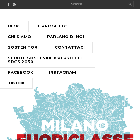
Check out our Facebook page
MILANO FUORICLASSE RSS feed
PASSA
BLOG
IL PROGETTO
AL
MENU PRINCIPALE
CONTENUTO
CHI SIAMO
PARLANO DI NOI
SOSTENITORI
CONTATTACI
SCUOLE SOSTENIBILI: VERSO GLI
SDGS 2030
FACEBOOK
INSTAGRAM
TIKTOK