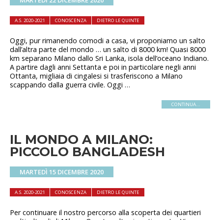
MARTEDÌ 22 DICEMBRE 2020
A.S. 2020-2021
CONOSCENZA
DIETRO LE QUINTE
Oggi, pur rimanendo comodi a casa, vi proponiamo un salto
dall’altra parte del mondo … un salto di 8000 km! Quasi 8000
km separano Milano dallo Sri Lanka, isola dell’oceano Indiano.
A partire dagli anni Settanta e poi in particolare negli anni
Ottanta, migliaia di cingalesi si trasferiscono a Milano
scappando dalla guerra civile. Oggi …
CONTINUA...
IL MONDO A MILANO:
PICCOLO BANGLADESH
MARTEDÌ 15 DICEMBRE 2020
A.S. 2020-2021
CONOSCENZA
DIETRO LE QUINTE
Per continuare il nostro percorso alla scoperta dei quartieri