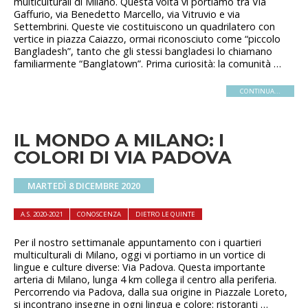
multiculturali di Milano. Questa volta vi portiamo tra Via
Gaffurio, via Benedetto Marcello, via Vitruvio e via
Settembrini. Queste vie costituiscono un quadrilatero con
vertice in piazza Caiazzo, ormai riconosciuto come “piccolo
Bangladesh”, tanto che gli stessi bangladesi lo chiamano
familiarmente “Banglatown”. Prima curiosità: la comunità …
CONTINUA...
IL MONDO A MILANO: I
COLORI DI VIA PADOVA
MARTEDÌ 8 DICEMBRE 2020
A.S. 2020-2021
CONOSCENZA
DIETRO LE QUINTE
Per il nostro settimanale appuntamento con i quartieri
multiculturali di Milano, oggi vi portiamo in un vortice di
lingue e culture diverse: Via Padova. Questa importante
arteria di Milano, lunga 4 km collega il centro alla periferia.
Percorrendo via Padova, dalla sua origine in Piazzale Loreto,
si incontrano insegne in ogni lingua e colore: ristoranti …