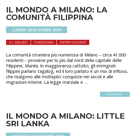
IL MONDO A MILANO: LA
COMUNITÀ FILIPPINA
LUNEDÌ 28 DICEMBRE 2020
A.S. 2020-2021
CONOSCENZA
DIETRO LE QUINTE
La comunità straniera più numerosa di Milano – circa 41.000
residenti – proviene per lo più dal nord della capitale delle
Filippine, Manila. In maggioranza cattolici, gli immigrati
filippini parlano tagalog, ed il loro parlato è un mix di influssi,
che risalgono alle molteplici conquiste nei secoli e alle
migrazioni interne. La legge marziale e …
CONTINUA...
IL MONDO A MILANO: LITTLE
SRI LANKA