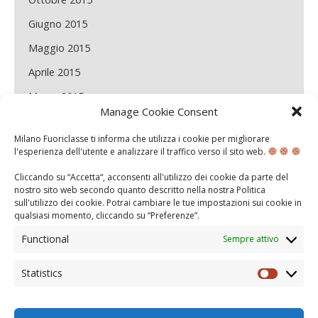
Giugno 2015
Maggio 2015
Aprile 2015
Marzo 2015
Manage Cookie Consent
Febbraio 2015
Milano Fuoriclasse ti informa che utilizza i cookie per migliorare
Gennaio 2015
l'esperienza dell'utente e analizzare il traffico verso il sito web.
Dicembre 2014
Cliccando su “Accetta“, acconsenti all'utilizzo dei cookie da parte del
nostro sito web secondo quanto descritto nella nostra
Politica
Novembre 2014
sull'utilizzo dei cookie
. Potrai cambiare le tue impostazioni sui cookie in
qualsiasi momento, cliccando su “
Preferenze
”.
Maggio 2014
Functional
Sempre attivo
Aprile 2014
Marzo 2014
Statistics
Statisti
Febbraio 2014