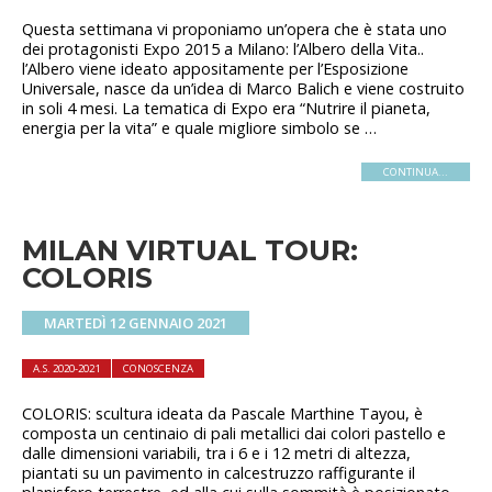
Questa settimana vi proponiamo un’opera che è stata uno
dei protagonisti Expo 2015 a Milano: l’Albero della Vita..
l’Albero viene ideato appositamente per l’Esposizione
Universale, nasce da un’idea di Marco Balich e viene costruito
in soli 4 mesi. La tematica di Expo era “Nutrire il pianeta,
energia per la vita” e quale migliore simbolo se …
CONTINUA...
MILAN VIRTUAL TOUR:
COLORIS
MARTEDÌ 12 GENNAIO 2021
A.S. 2020-2021
CONOSCENZA
COLORIS: scultura ideata da Pascale Marthine Tayou, è
composta un centinaio di pali metallici dai colori pastello e
dalle dimensioni variabili, tra i 6 e i 12 metri di altezza,
piantati su un pavimento in calcestruzzo raffigurante il