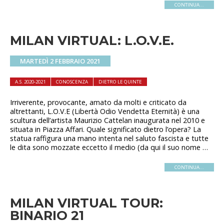
CONTINUA...
MILAN VIRTUAL: L.O.V.E.
MARTEDÌ 2 FEBBRAIO 2021
A.S. 2020-2021
CONOSCENZA
DIETRO LE QUINTE
Irriverente, provocante, amato da molti e criticato da
altrettanti, L.O.V.E (Libertà Odio Vendetta Eternità) è una
scultura dell’artista Maurizio Cattelan inaugurata nel 2010 e
situata in Piazza Affari. Quale significato dietro l’opera? La
statua raffigura una mano intenta nel saluto fascista e tutte
le dita sono mozzate eccetto il medio (da qui il suo nome …
CONTINUA...
MILAN VIRTUAL TOUR:
BINARIO 21