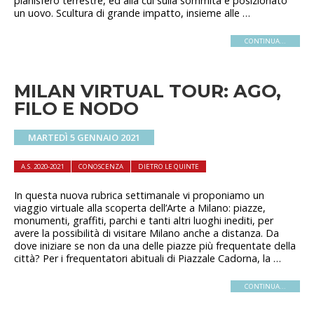
planisfero terrestre, ed alla cui sulla sommità è posizionato
un uovo. Scultura di grande impatto, insieme alle …
CONTINUA...
MILAN VIRTUAL TOUR: AGO,
FILO E NODO
MARTEDÌ 5 GENNAIO 2021
A.S. 2020-2021
CONOSCENZA
DIETRO LE QUINTE
In questa nuova rubrica settimanale vi proponiamo un
viaggio virtuale alla scoperta dell’Arte a Milano: piazze,
monumenti, graffiti, parchi e tanti altri luoghi inediti, per
avere la possibilità di visitare Milano anche a distanza. Da
dove iniziare se non da una delle piazze più frequentate della
città? Per i frequentatori abituali di Piazzale Cadorna, la …
CONTINUA...