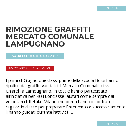
CONTINUA...
RIMOZIONE GRAFFITI
MERCATO COMUNALE
LAMPUGNANO
SABATO 10 GIUGNO 2017
A.S. 2016-2017
CLASSI PRIME
I primi di Giugno due classi prime della scuola Borsi hanno
ripulito dai graffiti vandalici il Mercato Comunale di via
Chiarelli a Lampugnano. In totale hanno partecipato
all’iniziativa ben 40 Fuoriclasse, aiutati come sempre dai
volontari di Retake Milano che prima hanno incontrato i
ragazzi in classe per preparare l’intervento e successivamente
li hanno guidati durante l’attività …
CONTINUA...