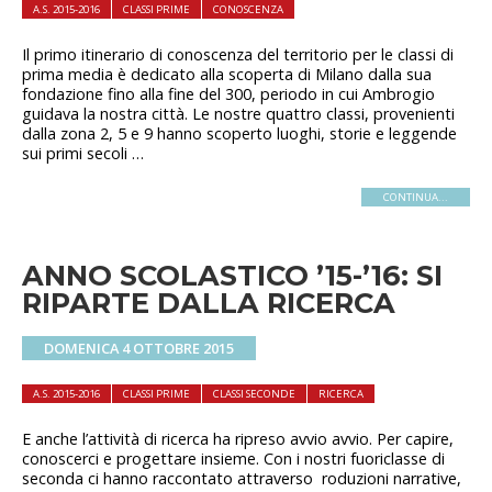
A.S. 2015-2016
CLASSI PRIME
CONOSCENZA
Il primo itinerario di conoscenza del territorio per le classi di
prima media è dedicato alla scoperta di Milano dalla sua
fondazione fino alla fine del 300, periodo in cui Ambrogio
guidava la nostra città. Le nostre quattro classi, provenienti
dalla zona 2, 5 e 9 hanno scoperto luoghi, storie e leggende
sui primi secoli …
CONTINUA...
ANNO SCOLASTICO ’15-’16: SI
RIPARTE DALLA RICERCA
DOMENICA 4 OTTOBRE 2015
A.S. 2015-2016
CLASSI PRIME
CLASSI SECONDE
RICERCA
E anche l’attività di ricerca ha ripreso avvio avvio. Per capire,
conoscerci e progettare insieme. Con i nostri fuoriclasse di
seconda ci hanno raccontato attraverso roduzioni narrative,