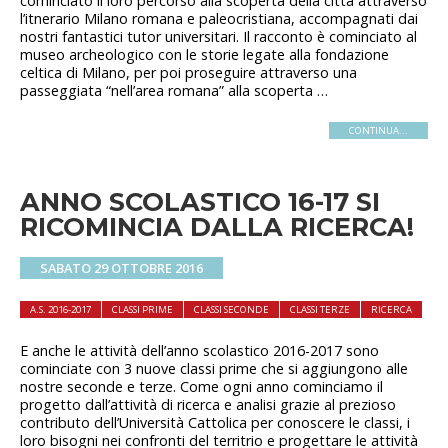
cominciato il loro percorso alla scoperta della città attraverso
l’itnerario Milano romana e paleocristiana, accompagnati dai
nostri fantastici tutor universitari. Il racconto è cominciato al
museo archeologico con le storie legate alla fondazione
celtica di Milano, per poi proseguire attraverso una
passeggiata “nell’area romana” alla scoperta …
CONTINUA...
ANNO SCOLASTICO 16-17 SI
RICOMINCIA DALLA RICERCA!
SABATO 29 OTTOBRE 2016
A.S. 2016-2017
CLASSI PRIME
CLASSI SECONDE
CLASSI TERZE
RICERCA
E anche le attività dell’anno scolastico 2016-2017 sono
cominciate con 3 nuove classi prime che si aggiungono alle
nostre seconde e terze. Come ogni anno cominciamo il
progetto dall’attività di ricerca e analisi grazie al prezioso
contributo dell’Università Cattolica per conoscere le classi, i
loro bisogni nei confronti del territrio e progettare le attività