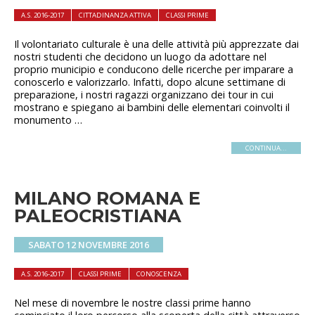
A.S. 2016-2017
CITTADINANZA ATTIVA
CLASSI PRIME
Il volontariato culturale è una delle attività più apprezzate dai
nostri studenti che decidono un luogo da adottare nel
proprio municipio e conducono delle ricerche per imparare a
conoscerlo e valorizzarlo. Infatti, dopo alcune settimane di
preparazione, i nostri ragazzi organizzano dei tour in cui
mostrano e spiegano ai bambini delle elementari coinvolti il
monumento …
CONTINUA...
MILANO ROMANA E
PALEOCRISTIANA
SABATO 12 NOVEMBRE 2016
A.S. 2016-2017
CLASSI PRIME
CONOSCENZA
Nel mese di novembre le nostre classi prime hanno