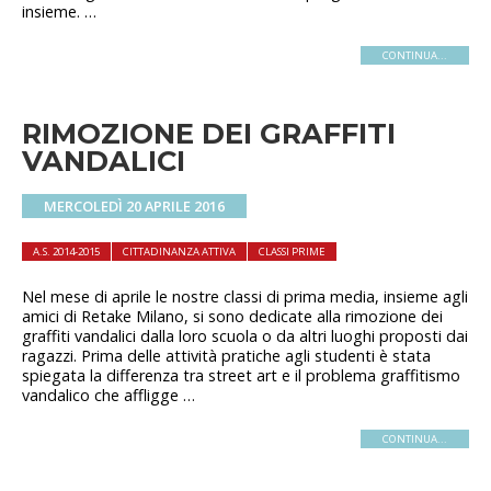
insieme. …
CONTINUA...
RIMOZIONE DEI GRAFFITI
VANDALICI
MERCOLEDÌ 20 APRILE 2016
A.S. 2014-2015
CITTADINANZA ATTIVA
CLASSI PRIME
Nel mese di aprile le nostre classi di prima media, insieme agli
amici di Retake Milano, si sono dedicate alla rimozione dei
graffiti vandalici dalla loro scuola o da altri luoghi proposti dai
ragazzi. Prima delle attività pratiche agli studenti è stata
spiegata la differenza tra street art e il problema graffitismo
vandalico che affligge …
CONTINUA...