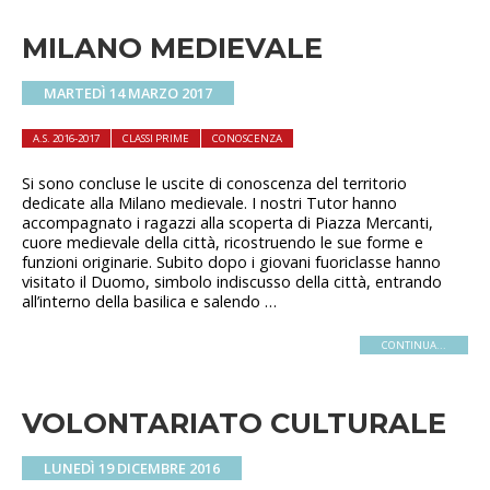
MILANO MEDIEVALE
MARTEDÌ 14 MARZO 2017
A.S. 2016-2017
CLASSI PRIME
CONOSCENZA
Si sono concluse le uscite di conoscenza del territorio
dedicate alla Milano medievale. I nostri Tutor hanno
accompagnato i ragazzi alla scoperta di Piazza Mercanti,
cuore medievale della città, ricostruendo le sue forme e
funzioni originarie. Subito dopo i giovani fuoriclasse hanno
visitato il Duomo, simbolo indiscusso della città, entrando
all’interno della basilica e salendo …
CONTINUA...
VOLONTARIATO CULTURALE
LUNEDÌ 19 DICEMBRE 2016