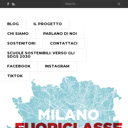
Check out our Facebook page
MILANO FUORICLASSE RSS feed
PASSA
BLOG
IL PROGETTO
AL
MENU PRINCIPALE
CONTENUTO
CHI SIAMO
PARLANO DI NOI
SOSTENITORI
CONTATTACI
SCUOLE SOSTENIBILI: VERSO GLI
SDGS 2030
FACEBOOK
INSTAGRAM
TIKTOK