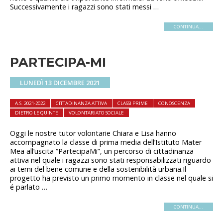
Successivamente i ragazzi sono stati messi …
CONTINUA...
PARTECIPA-MI
LUNEDÌ 13 DICEMBRE 2021
A.S. 2021-2022
CITTADINANZA ATTIVA
CLASSI PRIME
CONOSCENZA
DIETRO LE QUINTE
VOLONTARIATO SOCIALE
Oggi le nostre tutor volontarie Chiara e Lisa hanno
accompagnato la classe di prima media dell’Istituto Mater
Mea all’uscita “PartecipaMi”, un percorso di cittadinanza
attiva nel quale i ragazzi sono stati responsabilizzati riguardo
ai temi del bene comune e della sostenibilità urbana.Il
progetto ha previsto un primo momento in classe nel quale si
é parlato …
CONTINUA...