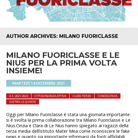
AUTHOR ARCHIVES:
MILANO FUORICLASSE
MILANO FUORICLASSE E LE
NIUS PER LA PRIMA VOLTA
INSIEME!
MARTEDÌ 14 DICEMBRE 2021
A.S. 2021-2022
CITTADINANZA ATTIVA
CLASSI TERZE
CONOSCENZA
DIETRO LE QUINTE
Oggi per Milano Fuoriclasse é stata una giornata importante:
si é svolta la prima collaborazione tra Milano Fuoriclasse e Le
Nius.Cinzia e Clara di Le Nius hanno spiegato ai ragazzi della
terza media dell’istituto Mater Mea come riconoscere le fake
news e quanto sia importante informarsi da fonti affidabili.