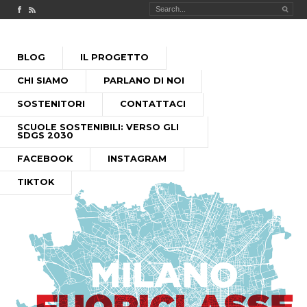
Check out our Facebook page
MILANO FUORICLASSE RSS feed
PASSA
BLOG
IL PROGETTO
AL
MENU PRINCIPALE
CONTENUTO
CHI SIAMO
PARLANO DI NOI
SOSTENITORI
CONTATTACI
SCUOLE SOSTENIBILI: VERSO GLI
SDGS 2030
FACEBOOK
INSTAGRAM
TIKTOK