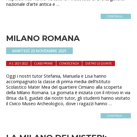
nazionale d’arte antica e …
CONTINUA...
MILANO ROMANA
MARTEDÌ 23 NOVEMBRE 2021
A.S. 2021-2022
CLASSI PRIME
CONOSCENZA
DIETRO LE QUINTE
Oggi i nostri tutor Stefania, Manuela e Lisa hanno
accompagnato la classe di prima media dell’Istituto
Scolastico Mater Mea del quartiere Cimiano alla scoperta
della Milano Romana. La giornata è iniziata con il ritrovo in via
Brisa: da lì, guidati dai nostri tutor, gli studenti hanno visitato
il Civico Museo Archeologico, dove i ragazzi hanno …
CONTINUA...