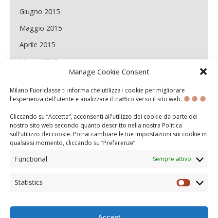
Giugno 2015
Maggio 2015
Aprile 2015
Marzo 2015
Manage Cookie Consent
Febbraio 2015
Milano Fuoriclasse ti informa che utilizza i cookie per migliorare
Gennaio 2015
l'esperienza dell'utente e analizzare il traffico verso il sito web.
Dicembre 2014
Cliccando su “Accetta“, acconsenti all'utilizzo dei cookie da parte del
nostro sito web secondo quanto descritto nella nostra
Politica
Novembre 2014
sull'utilizzo dei cookie
. Potrai cambiare le tue impostazioni sui cookie in
qualsiasi momento, cliccando su “
Preferenze
”.
Maggio 2014
Functional
Sempre attivo
Aprile 2014
Marzo 2014
Statistics
Statisti
Febbraio 2014
Accept