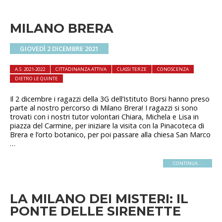
MILANO BRERA
GIOVEDÌ 2 DICEMBRE 2021
A.S. 2021-2022
CITTADINANZA ATTIVA
CLASSI TERZE
CONOSCENZA
DIETRO LE QUINTE
Il 2 dicembre i ragazzi della 3G dell’Istituto Borsi hanno preso
parte al nostro percorso di Milano Brera! I ragazzi si sono
trovati con i nostri tutor volontari Chiara, Michela e Lisa in
piazza del Carmine, per iniziare la visita con la Pinacoteca di
Brera e l’orto botanico, per poi passare alla chiesa San Marco
…
CONTINUA...
LA MILANO DEI MISTERI: IL
PONTE DELLE SIRENETTE