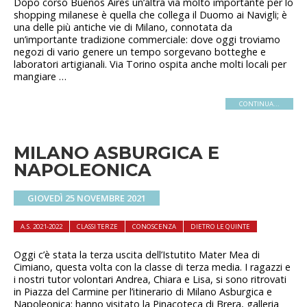
Dopo corso Buenos Aires un’altra via molto importante per lo
shopping milanese è quella che collega il Duomo ai Navigli; è
una delle più antiche vie di Milano, connotata da
un’importante tradizione commerciale: dove oggi troviamo
negozi di vario genere un tempo sorgevano botteghe e
laboratori artigianali. Via Torino ospita anche molti locali per
mangiare …
CONTINUA...
MILANO ASBURGICA E
NAPOLEONICA
GIOVEDÌ 25 NOVEMBRE 2021
A.S. 2021-2022
CLASSI TERZE
CONOSCENZA
DIETRO LE QUINTE
Oggi c’è stata la terza uscita dell’Istutito Mater Mea di
Cimiano, questa volta con la classe di terza media. I ragazzi e
i nostri tutor volontari Andrea, Chiara e Lisa, si sono ritrovati
in Piazza del Carmine per l’itinerario di Milano Asburgica e
Napoleonica: hanno visitato la Pinacoteca di Brera, galleria