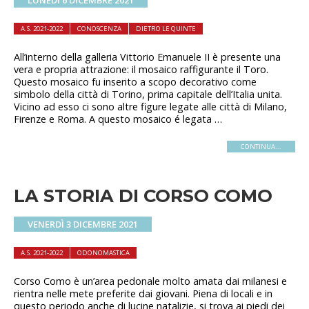
LUNEDÌ 6 DICEMBRE 2021
A.S. 2021-2022
CONOSCENZA
DIETRO LE QUINTE
All’interno della galleria Vittorio Emanuele II è presente una
vera e propria attrazione: il mosaico raffigurante il Toro.
Questo mosaico fu inserito a scopo decorativo come
simbolo della città di Torino, prima capitale dell’Italia unita.
Vicino ad esso ci sono altre figure legate alle città di Milano,
Firenze e Roma. A questo mosaico é legata …
CONTINUA...
LA STORIA DI CORSO COMO
VENERDÌ 3 DICEMBRE 2021
A.S. 2021-2022
ODONOMASTICA
Corso Como è un’area pedonale molto amata dai milanesi e
rientra nelle mete preferite dai giovani. Piena di locali e in
questo periodo anche di lucine natalizie, si trova ai piedi dei