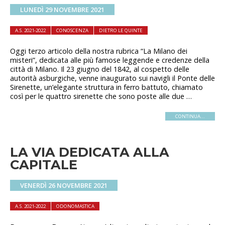
LUNEDÌ 29 NOVEMBRE 2021
A.S. 2021-2022
CONOSCENZA
DIETRO LE QUINTE
Oggi terzo articolo della nostra rubrica “La Milano dei
misteri”, dedicata alle più famose leggende e credenze della
città di Milano. Il 23 giugno del 1842, al cospetto delle
autorità asburgiche, venne inaugurato sui navigli il Ponte delle
Sirenette, un’elegante struttura in ferro battuto, chiamato
così per le quattro sirenette che sono poste alle due …
CONTINUA...
LA VIA DEDICATA ALLA
CAPITALE
VENERDÌ 26 NOVEMBRE 2021
A.S. 2021-2022
ODONOMASTICA