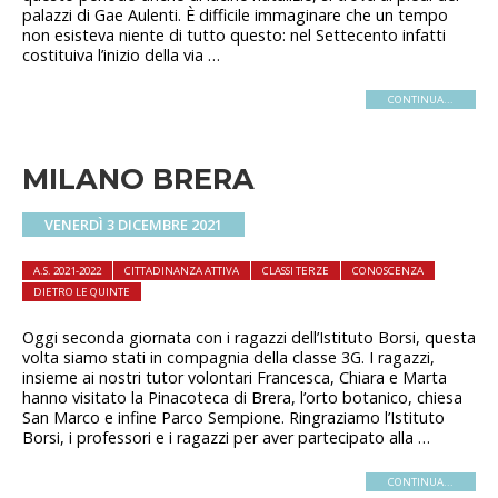
palazzi di Gae Aulenti. È difficile immaginare che un tempo
non esisteva niente di tutto questo: nel Settecento infatti
costituiva l’inizio della via …
CONTINUA...
MILANO BRERA
VENERDÌ 3 DICEMBRE 2021
A.S. 2021-2022
CITTADINANZA ATTIVA
CLASSI TERZE
CONOSCENZA
DIETRO LE QUINTE
Oggi seconda giornata con i ragazzi dell’Istituto Borsi, questa
volta siamo stati in compagnia della classe 3G. I ragazzi,
insieme ai nostri tutor volontari Francesca, Chiara e Marta
hanno visitato la Pinacoteca di Brera, l’orto botanico, chiesa
San Marco e infine Parco Sempione. Ringraziamo l’Istituto
Borsi, i professori e i ragazzi per aver partecipato alla …
CONTINUA...