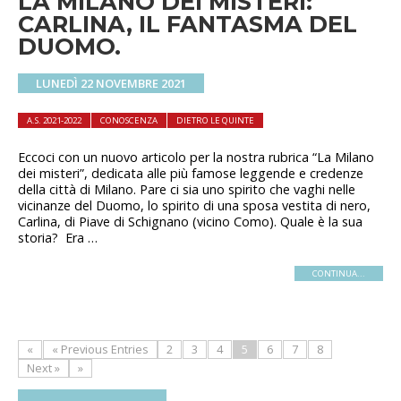
LA MILANO DEI MISTERI:
CARLINA, IL FANTASMA DEL
DUOMO.
LUNEDÌ 22 NOVEMBRE 2021
A.S. 2021-2022
CONOSCENZA
DIETRO LE QUINTE
Eccoci con un nuovo articolo per la nostra rubrica “La Milano
dei misteri”, dedicata alle più famose leggende e credenze
della città di Milano. Pare ci sia uno spirito che vaghi nelle
vicinanze del Duomo, lo spirito di una sposa vestita di nero,
Carlina, di Piave di Schignano (vicino Como). Quale è la sua
storia? Era …
CONTINUA...
«
« Previous Entries
2
3
4
5
6
7
8
Next »
»